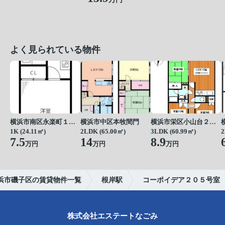
よく見られている物件
横浜市南区永楽町１丁目
横浜市中区本牧間門
横浜市栄区小山台２丁目
1K (24.11㎡)
2LDK (65.00㎡)
3LDK (60.99㎡)
2
7.5
14
8.9
万円
万円
万円
浜市磯子区の賃貸物件一覧
根岸駅
コーポイデア２０５号室
株式会社エステートなごみ