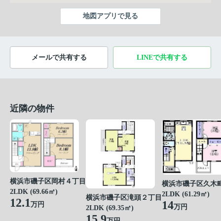
地図アプリで見る
メールで共有する
LINEで共有する
近隣の物件
横浜市磯子区岡村４丁目
横浜市磯子区久木
2LDK (69.66㎡)
2LDK (61.29㎡)
横浜市磯子区滝頭２丁目
12.1
14
万円
万円
2LDK (69.35㎡)
15.9
万円