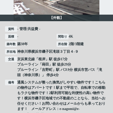
【外観】
- 管理/共益費 -
賃料
-
4K
面積
間取り
築38年
2階/3階建
築年数
所在階
神奈川県
横浜市磯子区
滝頭
３丁目４-９
所在地
京浜東北線
「
根岸
」駅 徒歩17分
交通
ブルーライン
「
蒔田
」駅 徒歩29分
ブルーライン
「
吉野町
」駅 バス9分 横浜市営バス「滝
頭（神奈川県）」 停歩4分
通風システムが整った換気がしやすい物件です！こちら
備考
の物件はアパートです！駅まで平坦で、自転車での移動
もラクな物件です！2駅利用可能な利便性の高い物件で
す！横浜市磯子区地域での不動産のことなら、当社へお
任せください！お問い合わせはメールからも承っており
ます！ メールアドレス：e-nagomi@e-