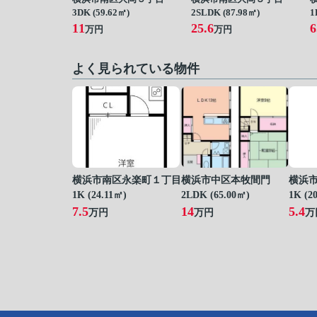
3DK (59.62㎡)
2SLDK (87.98㎡)
1
11
25.6
6
万円
万円
よく見られている物件
横浜市南区永楽町１丁目
横浜市中区本牧間門
横浜
1K (24.11㎡)
2LDK (65.00㎡)
1K (2
7.5
14
5.4
万円
万円
万