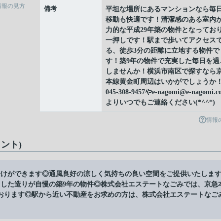
情報の見方
備考
平坦な場所にあるマンションなら毎
移動も快適です！清潔感のある室内
力的な平成29年築の物件となってお
一押しです！駅まで歩いてアクセス
る、徒歩3分の距離に立地する物件で
す！築9年の物件で充実した毎日を過
しませんか！横浜市南区で探すなら
本線黄金町周辺はいかがでしょうか
045-308-9457やe-nagomi@e-nagomi.c
よりいつでもご連絡ください(*^^*)
情報
ント)
分けができます◎通風良好の涼しく気持ちの良い空間をご提供いたしま
とした造りが自慢の築9年の物件◎株式会社エステートなごみでは、京急
おります◎駅から近い不動産をお求めの方は、株式会社エステートなご