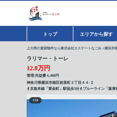
トップ
エリアから探す
上大岡の賃貸物件なら株式会社エステートなごみ
横浜市
ラリマー・トーレ
12.8万円
管理/共益費 6,400円
神奈川県
横浜市南区
前里町
２丁目４４-２
京急本線「黄金町」駅徒歩3分
ブルーライン「阪東
1
/
14