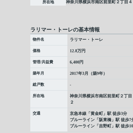
所在地
神奈川県
横浜市南区
前里町
２丁目４
ラリマー・トーレの基本情報
物件名
ラリマー・トーレ
価格
12.8万円
管理/共益費
6,400円
築年月
2017年3月（築9年）
総戸数
-
所在地
神奈川県
横浜市南区
前里町
２丁目
２
交通
京急本線
「
黄金町
」駅 徒歩3分
ブルーライン
「
阪東橋
」駅 徒歩7
ブルーライン
「
吉野町
」駅 徒歩1