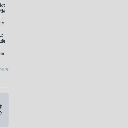
日の
が魅
り、
でき
ご
京急
！
om
の見方
す
本
み