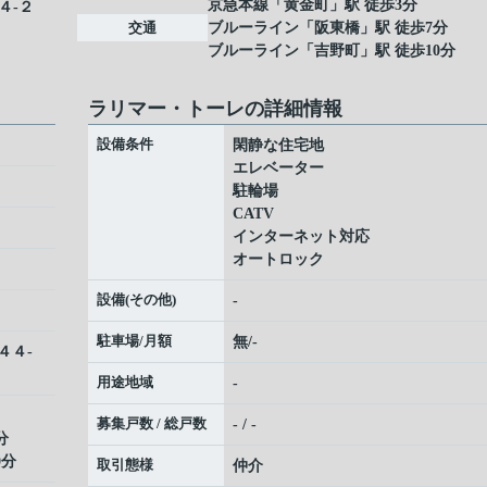
京急本線
「
黄金町
」駅 徒歩3分
４-２
交通
ブルーライン
「
阪東橋
」駅 徒歩7分
ブルーライン
「
吉野町
」駅 徒歩10分
ラリマー・トーレの詳細情報
設備条件
閑静な住宅地
エレベーター
駐輪場
CATV
インターネット対応
オートロック
設備(その他)
-
駐車場/月額
無/-
４４-
用途地域
-
募集戸数 / 総戸数
- / -
分
0分
取引態様
仲介