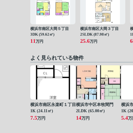
横浜市南区大岡５丁目
横浜市南区大岡３丁目
3DK (59.62㎡)
2SLDK (87.98㎡)
1
11
25.6
6
万円
万円
よく見られている物件
横浜市南区永楽町１丁目
横浜市中区本牧間門
横浜
1K (24.11㎡)
2LDK (65.00㎡)
1K (2
7.5
14
5.4
万円
万円
万