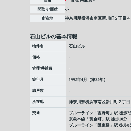
価格
-
管理/共益費
-
間取り/面積
-/-
所在地
神奈川県
横浜市南区
新川町
２丁目４
石山ビルの基本情報
物件名
石山ビル
価格
-
管理/共益費
-
築年月
1992年4月（築34年）
総戸数
-
所在地
神奈川県
横浜市南区
新川町
２丁目
交通
ブルーライン
「
吉野町
」駅 徒歩2
京急本線
「
黄金町
」駅 徒歩10分
ブルーライン
「
阪東橋
」駅 徒歩8