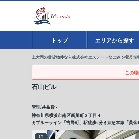
トップ
エリアから探す
上大岡の賃貸物件なら株式会社エステートなごみ
横浜市
この物
石山ビル
-
管理/共益費 -
神奈川県
横浜市南区
新川町
２丁目４
ブルーライン「吉野町」駅徒歩2分
京急本線「黄金
1
/
4