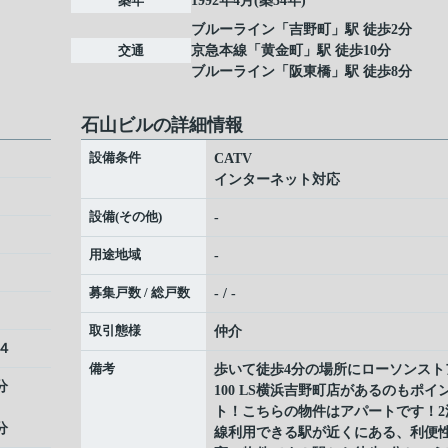
築年
1992年4月(築34年)
ブルーライン
「
吉野町
」駅 徒歩2分
交通
京急本線
「
黄金町
」駅 徒歩10分
ブルーライン
「
阪東橋
」駅 徒歩8分
石山ビルの詳細情報
設備条件
CATV
インターネット対応
設備(その他)
-
用途地域
-
募集戸数 / 総戸数
- / -
取引態様
仲介
４
備考
歩いて徒歩4分の場所にローソンスト
分
100 LS横浜吉野町店があるのもポイ
ト！こちらの物件はアパートです！2
分
線利用できる駅が近くにある、利便