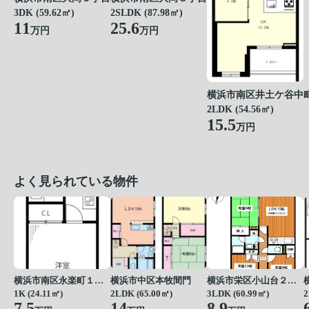
3DK (59.62㎡)
2SLDK (87.98㎡)
11
25.6
万円
万円
横浜市南区井土ケ谷中
2LDK (54.56㎡)
15.5
万円
よく見られている物件
横浜市南区永楽町１丁目
横浜市中区本牧間門
横浜市栄区小山台２丁目
1K (24.11㎡)
2LDK (65.00㎡)
3LDK (60.99㎡)
2
7.5
14
8.9