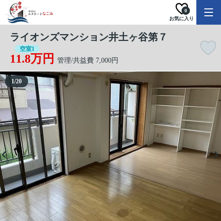
0
お気に入り
ライオンズマンション井土ヶ谷第７
空室1
11.8万円
管理/共益費 7,000円
1
/
20