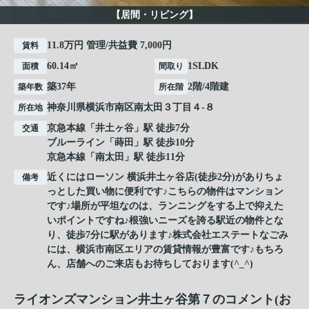
【居間・リビング】
11.8万円 管理/共益費 7,000円
賃料
60.14㎡
1SLDK
面積
間取り
築37年
2階/4階建
築年数
所在階
神奈川県
横浜市南区
南太田
３丁目４-８
所在地
京急本線
「
井土ヶ谷
」駅 徒歩7分
交通
ブルーライン
「
蒔田
」駅 徒歩10分
京急本線
「
南太田
」駅 徒歩11分
近くにはローソン 横浜井土ヶ谷店(徒歩2分)がありちょ
備考
っとした買い物に便利です♪こちらの物件はマンション
です♪場所が平坦なのは、ランニングをする上で抑えた
いポイントですね♪根強いニーズを誇る駅近の物件とな
り、徒歩7分に駅があります♪株式会社エステートなごみ
には、横浜市南区エリアの賃貸情報が豊富です♪もちろ
ん、店舗へのご来店もお待ちしております(^_^)
ライオンズマンション井土ヶ谷第７のコメント(お