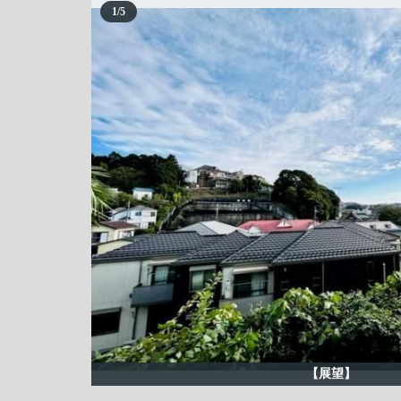
1
/
5
【展望】