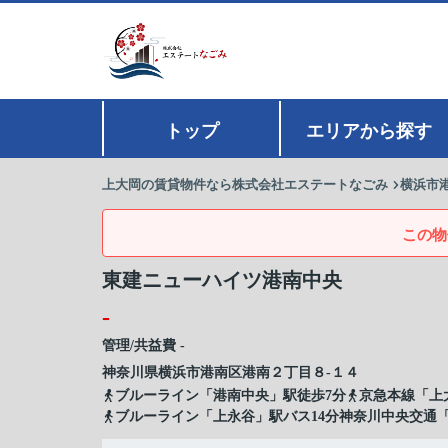
トップ
エリアから探す
上大岡の賃貸物件なら株式会社エステートなごみ
横浜市
この物
東建ニューハイツ港南中央
-
管理/共益費 -
神奈川県
横浜市港南区
港南
２丁目８-１４
ブルーライン「港南中央」駅徒歩7分
京急本線「上
ブルーライン「上永谷」駅バス14分神奈川中央交通