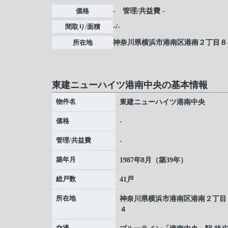
価格
-
管理/共益費
-
間取り/面積
-/-
所在地
神奈川県
横浜市港南区
港南
２丁目８
東建ニューハイツ港南中央の基本情報
物件名
東建ニューハイツ港南中央
価格
-
管理/共益費
-
築年月
1987年8月（築39年）
総戸数
41戸
所在地
神奈川県
横浜市港南区
港南
２丁目
４