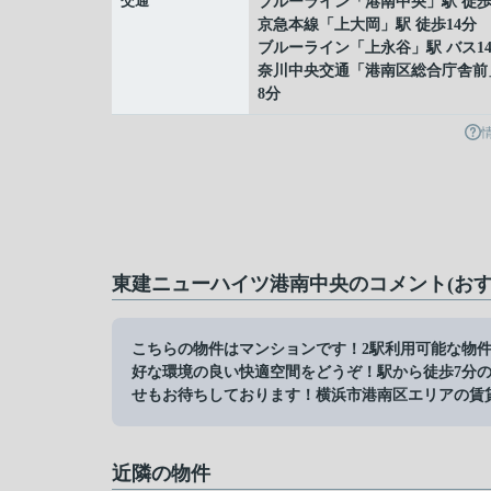
交通
ブルーライン
「
港南中央
」駅 徒歩
京急本線
「
上大岡
」駅 徒歩14分
ブルーライン
「
上永谷
」駅 バス1
奈川中央交通「港南区総合庁舎前
8分
東建ニューハイツ港南中央のコメント(おす
こちらの物件はマンションです！2駅利用可能な物
好な環境の良い快適空間をどうぞ！駅から徒歩7分の物件で
せもお待ちしております！横浜市港南区エリアの賃貸
近隣の物件