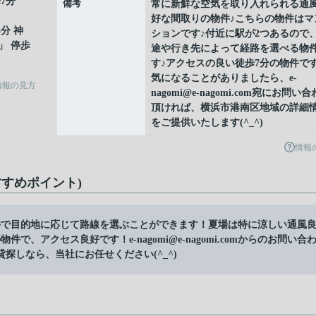
7分
備考
常に新鮮な空気を取り入れられる通
好な間取りの物件♪こちらの物件はマ
4分 神
ションです♪付近に駅が2つあるので
」 停歩
途や行き先によって経路を選べる物
す♪アクセスの良い徒歩7分の物件です
気になることがありましたら、e-
情報の見方
nagomi@e-nagomi.com宛にお問い
頂ければ、横浜市港南区地域の詳細
をご提供いたします(^_^)
情報
すめポイント)
件で目的地に応じて路線を選ぶことができます！夏場は特に涼しい通風
、アクセス良好です！e-nagomi@e-nagomi.comからのお問い合
探しなら、当社にお任せください(^_^)