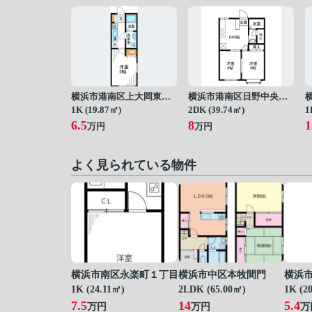
横浜市港南区上大岡東１丁目
横浜市港南区日野中央３丁目
1K (19.87㎡)
2DK (39.74㎡)
1
6.5
8
1
万円
万円
よく見られている物件
横浜市南区永楽町１丁目
横浜市中区本牧間門
横浜
1K (24.11㎡)
2LDK (65.00㎡)
1K (2
7.5
14
5.4
万円
万円
万