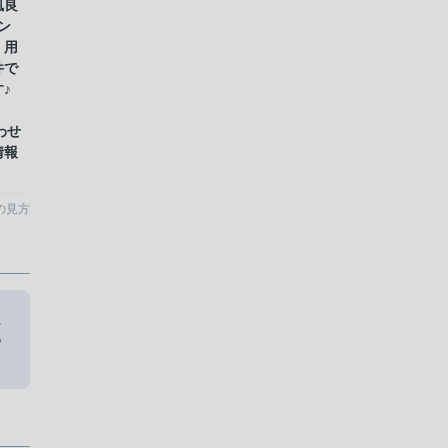
風良
ン
、用
件で
♪
合わせ
情報
の見方
良
わ