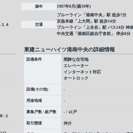
築年
1987年8月(築39年)
ブルーライン
「
港南中央
」駅 徒歩7分
京急本線
「
上大岡
」駅 徒歩14分
交通
-１４
ブルーライン
「
上永谷
」駅 バス14分 神
中央交通「港南区総合庁舎前」 停歩8分
東建ニューハイツ港南中央の詳細情報
設備条件
閑静な住宅地
エレベーター
インターネット対応
オートロック
設備(その他)
-
用途地域
-
募集戸数 / 総戸数
- / 41戸
８-１
取引態様
仲介