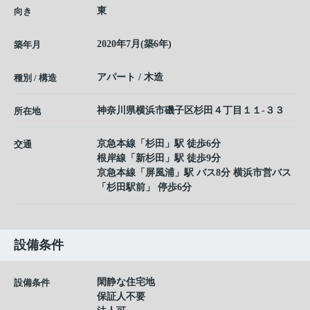
東
向き
2020年7月(築6年)
築年月
アパート / 木造
種別 / 構造
神奈川県
横浜市磯子区
杉田
４丁目１１-３３
所在地
京急本線
「
杉田
」駅 徒歩6分
交通
根岸線
「
新杉田
」駅 徒歩9分
京急本線
「
屏風浦
」駅 バス8分 横浜市営バス
「杉田駅前」 停歩6分
設備条件
閑静な住宅地
設備条件
保証人不要