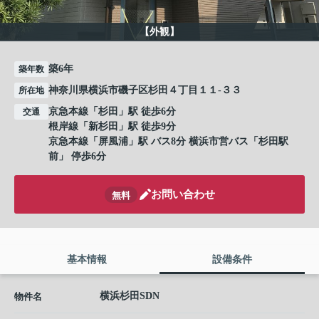
【外観】
築6年
築年数
神奈川県横浜市磯子区杉田４丁目１１-３３
所在地
京急本線
「
杉田
」駅 徒歩6分
交通
根岸線
「
新杉田
」駅 徒歩9分
京急本線
「
屏風浦
」駅 バス8分 横浜市営バス「杉田駅
前」 停歩6分
お問い合わせ
無料
基本情報
設備条件
横浜杉田SDN
物件名