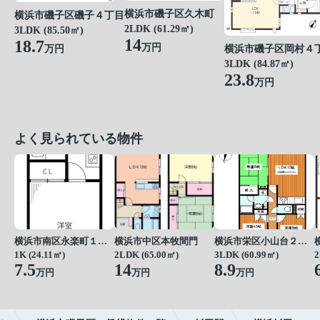
横浜市磯子区久木町
横浜市磯子区磯子４丁目
2LDK (61.29㎡)
3LDK (85.50㎡)
14
18.7
万円
万円
横浜市磯子区岡村４
3LDK (84.87㎡)
23.8
万円
よく見られている物件
横浜市南区永楽町１丁目
横浜市中区本牧間門
横浜市栄区小山台２丁目
1K (24.11㎡)
2LDK (65.00㎡)
3LDK (60.99㎡)
2
7.5
14
8.9
万円
万円
万円