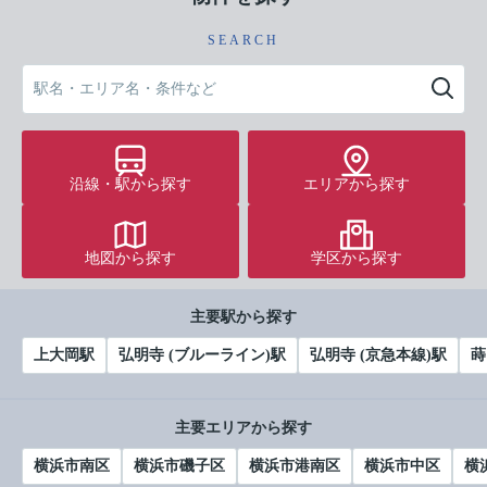
SEARCH
沿線・駅から探す
エリアから探す
地図から探す
学区から探す
主要駅から探す
上大岡駅
弘明寺 (ブルーライン)駅
弘明寺 (京急本線)駅
蒔
主要エリアから探す
横浜市南区
横浜市磯子区
横浜市港南区
横浜市中区
横