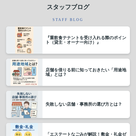
などを確認することが大切です。ま
スタッフブログ
た、物件によっては「用途変更」や
「消防設備...
STAFF BLOG
2025.09.28
「エステートなごみが解説！敷金・
『重飲食テナントを受け入れる際のポイン
礼金ゼロ物件のメリットと注意...
ト（貸主・オーナー向け）』
最近人気の「敷金・礼金ゼロ物
件」。初期費用を抑えられる一方
で、知っておきたい注意点もありま
す。--- メリット初期費用を大幅に抑
店舗を借りる前に知っておきたい「用途地
えられる引越しや家具購入に費用を
域」とは？
回せる学生や新社会人の方に特にお
すすめ ...
2025.09.28
「エステートなごみが解説！保証会
失敗しない店舗・事務所の選び方とは？
社利用が必要な理由」
最近の賃貸契約では、ほとんどの物
件で「保証会社の利用」が必須にな
っています。その理由を簡単にご説
明します。--- 大家さんの安心のため
「エステートなごみが解説！敷金・礼金ゼ
保証会社が家賃を立て替えて支払う