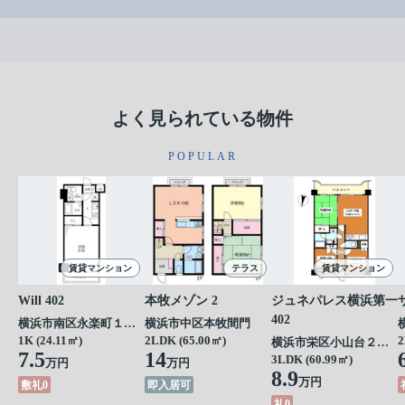
よく見られている物件
POPULAR
賃貸マンション
テラス
賃貸マンション
Will 402
本牧メゾン 2
ジュネパレス横浜第一
402
横浜市南区永楽町１丁目
横浜市中区本牧間門
1K (24.11㎡)
2LDK (65.00㎡)
2
横浜市栄区小山台２丁目
7.5
14
3LDK (60.99㎡)
万円
万円
8.9
万円
敷礼0
即入居可
礼0