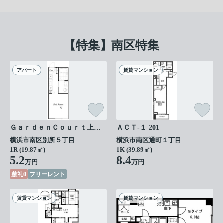
【特集】南区特集
アパート
賃貸マンション
ＧａｒｄｅｎＣｏｕｒｔ上大岡Ａ号棟 202
ＡＣＴ-１ 201
横浜市南区別所５丁目
横浜市南区通町１丁目
1R (19.87㎡)
1K (39.89㎡)
5.2
8.4
万円
万円
敷礼0
フリーレント
賃貸マンション
賃貸マンション