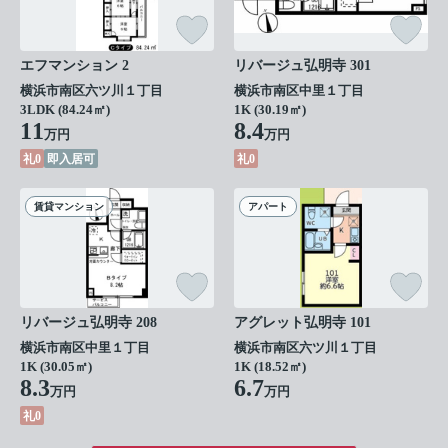
エフマンション 2
リバージュ弘明寺 301
横浜市南区六ツ川１丁目
横浜市南区中里１丁目
3LDK (84.24㎡)
1K (30.19㎡)
11
8.4
万円
万円
礼0
即入居可
礼0
賃貸マンション
アパート
リバージュ弘明寺 208
アグレット弘明寺 101
横浜市南区中里１丁目
横浜市南区六ツ川１丁目
1K (30.05㎡)
1K (18.52㎡)
8.3
6.7
万円
万円
礼0