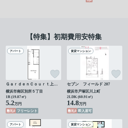
【特集】初期費用安特集
アパート
賃貸マンション
ＧａｒｄｅｎＣｏｕｒｔ上大岡Ａ号棟 202
セブン フィールド 207
横浜市南区別所５丁目
横浜市戸塚区川上町
1R (19.87㎡)
2LDK (60.91㎡)
5.2
14.8
万円
万円
敷礼0
フリーレント
敷礼0
即入居可
アパート
賃貸マンション