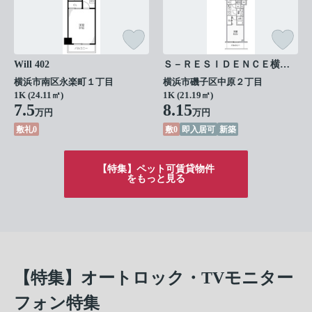
Will 402
Ｓ－ＲＥＳＩＤＥＮＣＥ横濱磯子ａｌｉｚｅ 103
横浜市南区永楽町１丁目
横浜市磯子区中原２丁目
1K (24.11㎡)
1K (21.19㎡)
7.5
8.15
万円
万円
敷礼0
敷0
即入居可
新築
【特集】ペット可賃貸物件
をもっと見る
【特集】オートロック・TVモニター
フォン特集