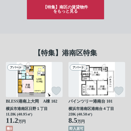
【特集】南区の賃貸物件
をもっと見る
【特集】港南区特集
アパート
アパート
BLESS港南上大岡 A棟 102
パインツリー港南台 101
横浜市港南区日野１丁目
横浜市港南区港南台４丁目
1LDK (40.95㎡)
2DK (40.58㎡)
11.2
8.5
万円
万円
敷0
即入居可