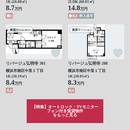
1K (26.08㎡)
2LDK (60.91㎡)
8.7
14.8
万円
万円
敷0
敷礼0
即入居可
賃貸マンション
賃貸マンション
リバージュ弘明寺 301
リバージュ弘明寺 208
横浜市南区中里１丁目
横浜市南区中里１丁目
1K (30.19㎡)
1K (30.05㎡)
8.4
8.3
万円
万円
礼0
礼0
【特集】オートロック・TVモニター
フォン付き賃貸物件
をもっと見る