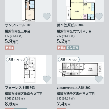
サンフレール 103
第１笠原ビル 304
横浜市南区三春台
横浜市南区六ツ川４丁目
1K (21.65㎡)
2K (30.00㎡)
5.9
5.2
万円
万円
敷礼0
敷礼0
即入居可
賃貸マンション
賃貸マンション
フォーレスト関 303
zimaterrace上大岡 202
横浜市港南区港南台２丁目
横浜市磯子区森が丘２丁目
3DK (52.32㎡)
1K (20.24㎡)
8.6
7.4
万円
万円