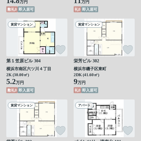
14.8
11
万円
万円
敷礼0
即入居可
礼0
即入居可
賃貸マンション
賃貸マンション
第１笠原ビル 304
栄芳ビル 302
横浜市南区六ツ川４丁目
横浜市磯子区東町
2K (30.00㎡)
2DK (41.60㎡)
5.2
9
万円
万円
敷礼0
即入居可
礼0
即入居可
賃貸マンション
アパート