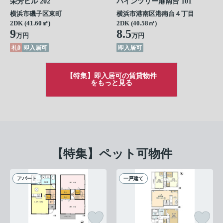
栄芳ビル 202
パインツリー港南台 101
横浜市磯子区東町
横浜市港南区港南台４丁目
2DK (41.60㎡)
2DK (40.58㎡)
9
8.5
万円
万円
礼0
即入居可
即入居可
【特集】即入居可の賃貸物件
をもっと見る
【特集】ペット可物件
アパート
一戸建て