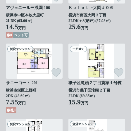
アヴェニール三渓園 106
Ｋｏｌｅｔ上大岡＃０６
横浜市中区本牧大里町
横浜市南区大岡３丁目
2LDK (65.60㎡)
2LDK＋S(納戸) (87.98㎡)
14.5
25.6
万円
万円
敷0
ペット可
賃貸マンション
一戸建て
サニーコート 201
磯子区滝頭２丁目貸家１号棟
横浜市栄区上郷町
横浜市磯子区滝頭２丁目
2DK (48.60㎡)
2LDK (69.35㎡)
7.55
15.9
万円
万円
敷礼0
賃貸マンション
賃貸マンション