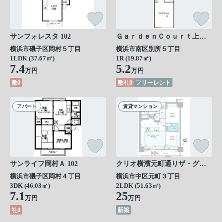
サンフォレスタ 102
ＧａｒｄｅｎＣｏｕｒｔ上大岡Ａ号棟 202
横浜市磯子区岡村５丁目
横浜市南区別所５丁目
1LDK (37.67㎡)
1R (19.87㎡)
7.4
5.2
万円
万円
敷0
敷礼0
フリーレント
アパート
賃貸マンション
サンライフ岡村Ａ 102
クリオ横濱元町通りザ・グラン 503
横浜市磯子区岡村４丁目
横浜市中区元町３丁目
3DK (46.03㎡)
2LDK (51.63㎡)
7.1
25
万円
万円
礼0
新築