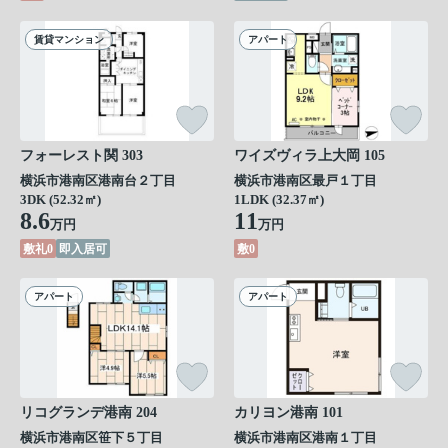
賃貸マンション
アパート
フォーレスト関 303
ワイズヴィラ上大岡 105
横浜市港南区港南台２丁目
横浜市港南区最戸１丁目
3DK (52.32㎡)
1LDK (32.37㎡)
8.6
11
万円
万円
敷礼0
即入居可
敷0
アパート
アパート
リコグランデ港南 204
カリヨン港南 101
横浜市港南区笹下５丁目
横浜市港南区港南１丁目