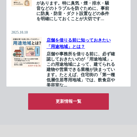
があります。特に臭気・煙・排水・騒
音などのトラブルを防ぐために、事前
に防臭・防音・ダクト設置などの条件
を明確にしておくことが大切です...
2025.10.10
店舗を借りる前に知っておきたい
「用途地域」とは？
店舗や事務所を借りる前に、必ず確
認しておきたいのが「用途地域」。
この用途地域によって、建てられる
建物や営業できる業種が決まってい
ます。たとえば、住宅街の「第一種
低層住居専用地域」では、飲食店や
美容室な...
2025.10.07
更新情報一覧
失敗しない店舗・事務所の選び方と
は？
店舗や事務所を選ぶ際は、立地や家
賃だけでなく「設備」と「用途地
域」にも要注意！特に飲食店などで
は、ガス・排水設備・消防法の基準