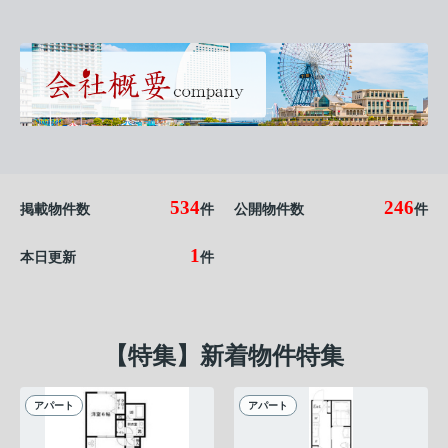
534
246
掲載物件数
件
公開物件数
件
1
本日更新
件
【特集】新着物件特集
アパート
アパート