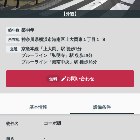
【外観】
築44年
築年数
神奈川県横浜市港南区上大岡東１丁目１-９
所在地
京急本線
「
上大岡
」駅 徒歩1分
交通
ブルーライン
「
弘明寺
」駅 徒歩19分
ブルーライン
「
港南中央
」駅 徒歩16分
お問い合わせ
無料
基本情報
設備条件
コーポ磯
物件名
-
向き