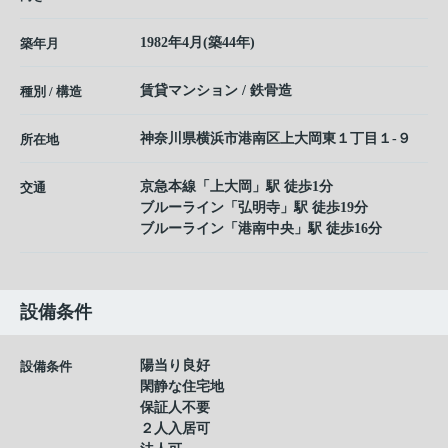
1982年4月(築44年)
築年月
賃貸マンション / 鉄骨造
種別 / 構造
神奈川県
横浜市港南区
上大岡東
１丁目１-９
所在地
京急本線
「
上大岡
」駅 徒歩1分
交通
ブルーライン
「
弘明寺
」駅 徒歩19分
ブルーライン
「
港南中央
」駅 徒歩16分
設備条件
陽当り良好
設備条件
閑静な住宅地
保証人不要
２人入居可