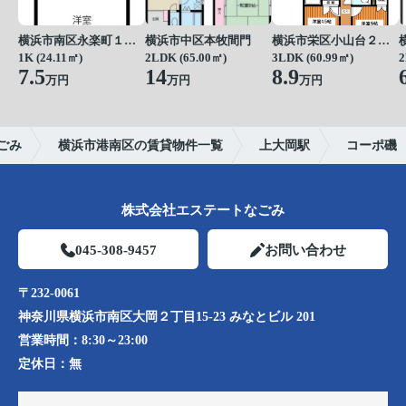
横浜市南区永楽町１丁目
横浜市中区本牧間門
横浜市栄区小山台２丁目
1K (24.11㎡)
2LDK (65.00㎡)
3LDK (60.99㎡)
2
7.5
14
8.9
万円
万円
万円
ごみ
横浜市港南区の賃貸物件一覧
上大岡駅
コーポ磯
株式会社エステートなごみ
045-308-9457
お問い合わせ
〒232-0061
神奈川県横浜市南区大岡２丁目15-23 みなとビル 201
営業時間：
8:30～23:00
定休日：
無