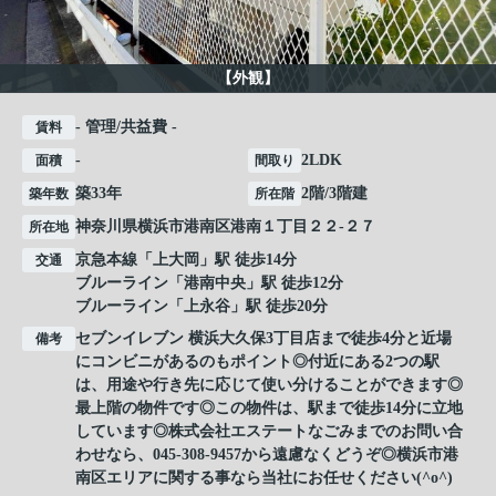
【外観】
- 管理/共益費 -
賃料
-
2LDK
面積
間取り
築33年
2階/3階建
築年数
所在階
神奈川県
横浜市港南区
港南
１丁目２２-２７
所在地
京急本線
「
上大岡
」駅 徒歩14分
交通
ブルーライン
「
港南中央
」駅 徒歩12分
ブルーライン
「
上永谷
」駅 徒歩20分
セブンイレブン 横浜大久保3丁目店まで徒歩4分と近場
備考
にコンビニがあるのもポイント◎付近にある2つの駅
は、用途や行き先に応じて使い分けることができます◎
最上階の物件です◎この物件は、駅まで徒歩14分に立地
しています◎株式会社エステートなごみまでのお問い合
わせなら、045-308-9457から遠慮なくどうぞ◎横浜市港
南区エリアに関する事なら当社にお任せください(^o^)