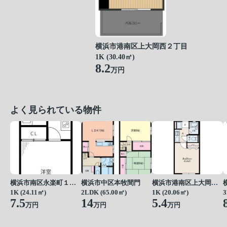
横浜市港南区上大岡西２丁目
1K (30.40㎡)
8.2
万円
よく見られている物件
横浜市南区永楽町１丁目
横浜市中区本牧間門
横浜市港南区上大岡東１丁目
1K (24.11㎡)
2LDK (65.00㎡)
1K (20.06㎡)
3
7.5
14
5.4
万円
万円
万円