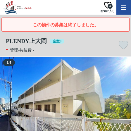
0
お気に入り
この物件の募集は終了しました。
PLENDY上大岡
空室0
-
管理/共益費 -
1
/
4