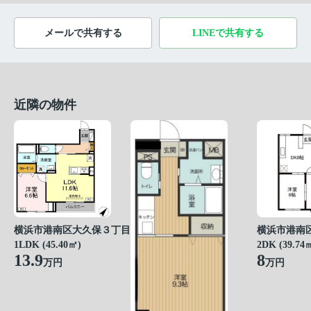
メールで共有する
LINEで共有する
近隣の物件
横浜市港南区大久保３丁目
横浜市港南
1LDK (45.40㎡)
2DK (39.74
13.9
8
万円
万円