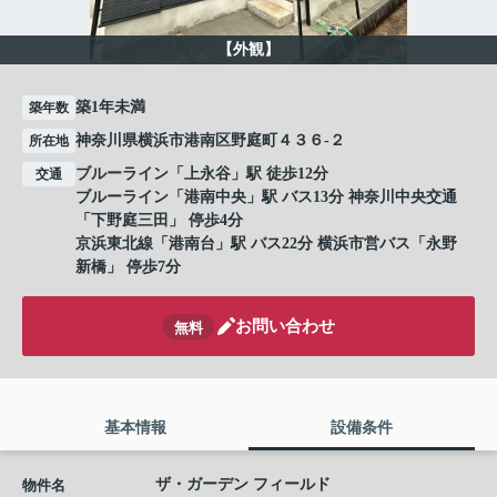
【外観】
築1年未満
築年数
神奈川県横浜市港南区野庭町４３６-２
所在地
ブルーライン
「
上永谷
」駅 徒歩12分
交通
ブルーライン
「
港南中央
」駅 バス13分 神奈川中央交通
「下野庭三田」 停歩4分
京浜東北線
「
港南台
」駅 バス22分 横浜市営バス「永野
新橋」 停歩7分
お問い合わせ
無料
基本情報
設備条件
ザ・ガーデン フィールド
物件名