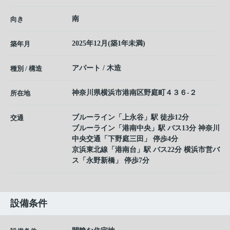
南
向き
2025年12月(築1年未満)
築年月
アパート / 木造
種別 / 構造
神奈川県
横浜市港南区
野庭町
４３６-２
所在地
ブルーライン
「
上永谷
」駅 徒歩12分
交通
ブルーライン
「
港南中央
」駅 バス13分 神奈川
中央交通「下野庭三田」 停歩4分
京浜東北線
「
港南台
」駅 バス22分 横浜市営バ
ス「永野新橋」 停歩7分
設備条件