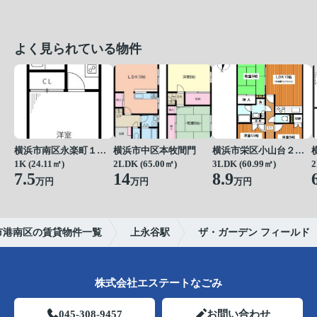
よく見られている物件
横浜市南区永楽町１丁目
横浜市中区本牧間門
横浜市栄区小山台２丁目
1K (24.11㎡)
2LDK (65.00㎡)
3LDK (60.99㎡)
2
7.5
14
8.9
万円
万円
万円
市港南区の賃貸物件一覧
上永谷駅
ザ・ガーデン フィールド
株式会社エステートなごみ
045-308-9457
お問い合わせ