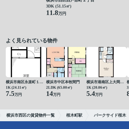
横浜市西区西戸部町２丁目
3DK (51.15㎡)
11.8
万円
よく見られている物件
横浜市南区永楽町１丁目
横浜市中区本牧間門
横浜市港南区上大岡東１丁目
1K (24.11㎡)
2LDK (65.00㎡)
1K (20.06㎡)
3
7.5
14
5.4
万円
万円
万円
横浜市西区の賃貸物件一覧
桜木町駅
パークサイド桜木