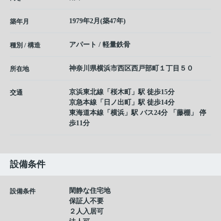
1979年2月(築47年)
築年月
アパート / 軽量鉄骨
種別 / 構造
神奈川県
横浜市西区
西戸部町
１丁目５０
所在地
京浜東北線
「
桜木町
」駅 徒歩15分
交通
京急本線
「
日ノ出町
」駅 徒歩14分
東海道本線
「
横浜
」駅 バス24分 「藤棚」 停
歩11分
設備条件
閑静な住宅地
設備条件
保証人不要
２人入居可