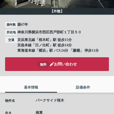
【外観】
築47年
築年数
神奈川県横浜市西区西戸部町１丁目５０
所在地
京浜東北線
「
桜木町
」駅 徒歩15分
交通
京急本線
「
日ノ出町
」駅 徒歩14分
東海道本線
「
横浜
」駅 バス24分 「藤棚」 停歩11分
お問い合わせ
無料
基本情報
設備条件
パークサイド桜木
物件名
南東
向き