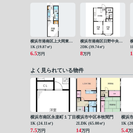
横浜市港南区上大岡東１丁目
横浜市港南区日野中央３丁目
1K (19.87㎡)
2DK (39.74㎡)
1
6.5
8
1
万円
万円
よく見られている物件
横浜市南区永楽町１丁目
横浜市中区本牧間門
横浜
1K (24.11㎡)
2LDK (65.00㎡)
1K (2
7.5
14
5.4
万円
万円
万