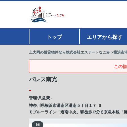
トップ
エリアから探す
上大岡の賃貸物件なら株式会社エステートなごみ
横浜市
この物
パレス南光
-
管理/共益費 -
神奈川県
横浜市港南区
港南
５丁目１７-６
ブルーライン「港南中央」駅徒歩12分
京急本線「屏
1
/
6