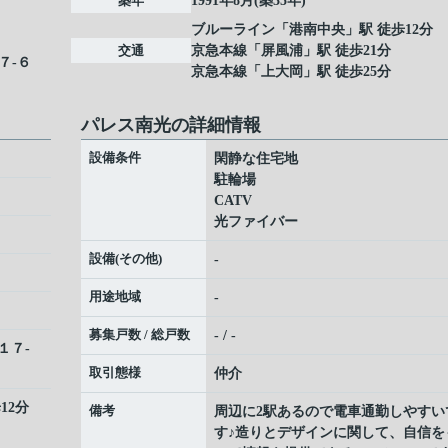
築年
1991年8月(築35年)
ブルーライン
「
港南中央
」駅 徒歩12分
交通
京急本線
「
屏風浦
」駅 徒歩21分
７-６
京急本線
「
上大岡
」駅 徒歩25分
パレス南光の詳細情報
設備条件
閑静な住宅地
駐輪場
CATV
光ファイバー
設備(その他)
-
用途地域
-
募集戸数 / 総戸数
- / -
１７-
取引態様
仲介
12分
備考
周辺に2駅あるので電車通勤しやすい
す♪造りとデザインに関して、自信を