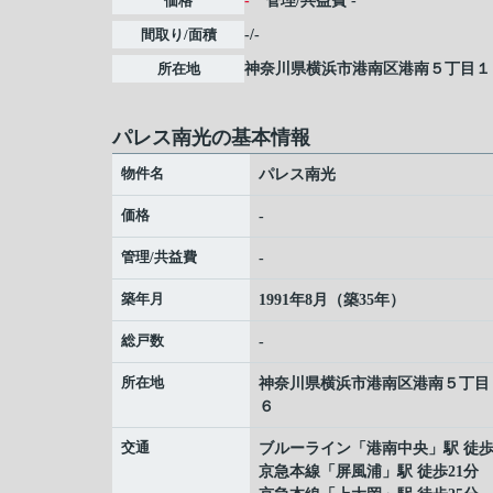
価格
-
管理/共益費
-
間取り/面積
-/-
所在地
神奈川県
横浜市港南区
港南
５丁目１
パレス南光の基本情報
物件名
パレス南光
価格
-
管理/共益費
-
築年月
1991年8月（築35年）
総戸数
-
所在地
神奈川県
横浜市港南区
港南
５丁目
６
交通
ブルーライン
「
港南中央
」駅 徒歩
京急本線
「
屏風浦
」駅 徒歩21分