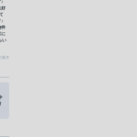
♪
良好
て
♪
物件
富に
からい
の見方
ョ
中
付