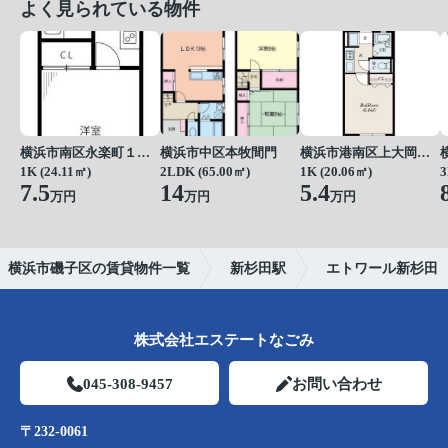
よく見られている物件
横浜市南区永楽町１丁目
横浜市中区本牧間門
横浜市港南区上大岡東１丁目
1K (24.11㎡)
2LDK (65.00㎡)
1K (20.06㎡)
3
7.5
14
5.4
万円
万円
万円
横浜市磯子区の賃貸物件一覧
新杉田駅
エトワール新杉田
株式会社エステートなごみ
045-308-9457
お問い合わせ
〒232-0061