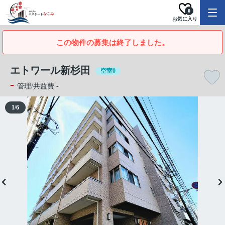
0
お気に入り
この物件の募集は終了しました。
エトワール新杉田
空室0
-
管理/共益費 -
1
/
6