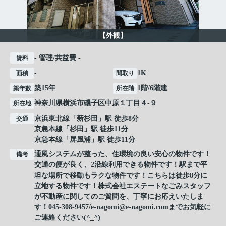
【外観】
- 管理/共益費 -
賃料
-
1K
面積
間取り
築15年
1階/6階建
築年数
所在階
神奈川県
横浜市磯子区
中原
１丁目４-９
所在地
京浜東北線
「
新杉田
」駅 徒歩8分
交通
京急本線
「
杉田
」駅 徒歩11分
京急本線
「
屏風浦
」駅 徒歩11分
通風システムが整った、住環境の良い安心の物件です！
備考
交通の便が良く、2沿線利用できる物件です！駅まで平
坦な場所で移動もラクな物件です！こちらは徒歩8分に
立地する物件です！株式会社エステートなごみスタッフ
が不動産に関してのご質問を、丁寧にお応えいたしま
す！045-308-9457/e-nagomi@e-nagomi.comまでお気軽に
ご連絡ください(^_^)