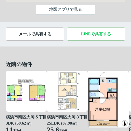
地図アプリで見る
メールで共有する
LINEで共有する
近隣の物件
横浜市南区大岡５丁目
横浜市南区大岡３丁目
3DK (59.62㎡)
2SLDK (87.98㎡)
2
11
25.6
万円
万円