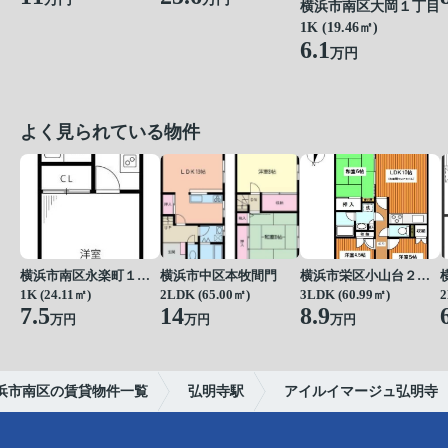
横浜市南区大岡１丁目
1K (19.46㎡)
6.1
万円
よく見られている物件
横浜市南区永楽町１丁目
横浜市中区本牧間門
横浜市栄区小山台２丁目
1K (24.11㎡)
2LDK (65.00㎡)
3LDK (60.99㎡)
2
7.5
14
8.9
万円
万円
万円
浜市南区の賃貸物件一覧
弘明寺駅
アイルイマージュ弘明寺