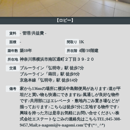
【ロビー】
- 管理/共益費 -
賃料
-
1K
面積
間取り
築10年
4階/10階建
築年数
所在階
神奈川県
横浜市南区
通町
２丁目３９-２０
所在地
ブルーライン
「
弘明寺
」駅 徒歩7分
交通
ブルーライン
「
蒔田
」駅 徒歩9分
京急本線
「
弘明寺
」駅 徒歩14分
家から136mの場所に横浜中島郵便局があります♪道が平
備考
坦だと買い物も快適にできますね♪風通しが良好な物件
です♪共用部にはエレベータ・敷地内ごみ置き場などが
揃っております♪こちらは徒歩7分に立地する物件です♪
興味を持った方は是非お気軽にお問い合せください♪株
式会社エステートなごみの連絡先はこちらTEL;045-308-
9457,Mail;e-nagomi@e-nagomi.comです(*^_^*)