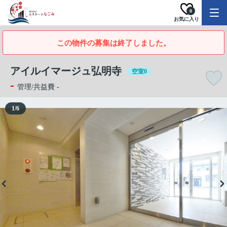
0
お気に入り
この物件の募集は終了しました。
アイルイマージュ弘明寺
空室0
-
管理/共益費 -
1
/
6