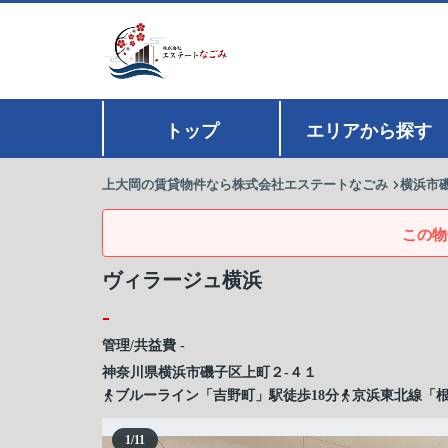
トップ
エリアから探す
上大岡の賃貸物件なら株式会社エステートなごみ
横浜市
この物
ヴィラージュ横浜
-
管理/共益費 -
神奈川県
横浜市磯子区
上町
２-４１
ブルーライン「吉野町」駅徒歩18分
京浜東北線「根
1
/
11