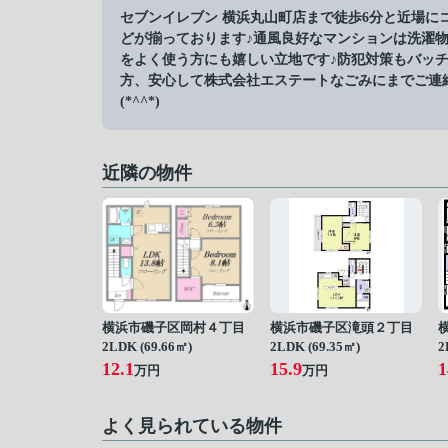
セブンイレブン 横浜丸山町店まで徒歩6分と近場に
どが揃っております♪通風良好なマンションは洗濯
をよく使う方にも嬉しい立地です♪防犯対策もバッ
方、安心して株式会社エステートなごみにまでご連絡ください
(*^^*)
近隣の物件
横浜市磯子区岡村４丁目
横浜市磯子区滝頭２丁目
2LDK (69.66㎡)
2LDK (69.35㎡)
2
12.1
15.9
1
万円
万円
よく見られている物件