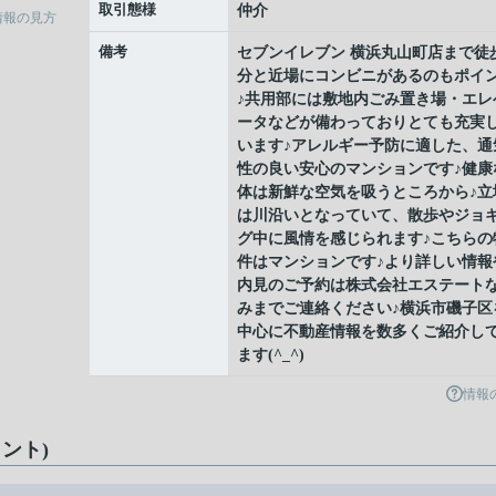
取引態様
仲介
情報の見方
備考
セブンイレブン 横浜丸山町店まで徒
分と近場にコンビニがあるのもポイ
♪共用部には敷地内ごみ置き場・エレ
ータなどが備わっておりとても充実
います♪アレルギー予防に適した、通
性の良い安心のマンションです♪健康
体は新鮮な空気を吸うところから♪立
は川沿いとなっていて、散歩やジョ
グ中に風情を感じられます♪こちらの
件はマンションです♪より詳しい情報
内見のご予約は株式会社エステート
みまでご連絡ください♪横浜市磯子区
中心に不動産情報を数多くご紹介し
ます(^_^)
情報
ント)