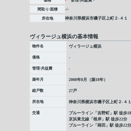
価格
-
管理/共益費
-
間取り/面積
-/-
所在地
神奈川県
横浜市磯子区
上町
２-４１
ヴィラージュ横浜の基本情報
物件名
ヴィラージュ横浜
価格
-
管理/共益費
-
築年月
2008年8月（築18年）
総戸数
27戸
所在地
神奈川県
横浜市磯子区
上町
２-４
交通
ブルーライン
「
吉野町
」駅 徒歩1
京浜東北線
「
根岸
」駅 徒歩22分
ブルーライン
「
蒔田
」駅 徒歩22