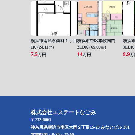
横浜市南区永楽町１丁目
横浜市中区本牧間門
横浜
1K (24.11㎡)
2LDK (65.00㎡)
3LDK 
7.5
14
8.9
万円
万円
万
株式会社エステートなごみ
〒232-0061
神奈川県横浜市南区大岡２丁目15-23 みなとビル 201
営業時間：
8:30～23:00