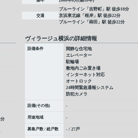
築年
2008年8月(築18年)
ブルーライン
「
吉野町
」駅 徒歩18分
交通
京浜東北線
「
根岸
」駅 徒歩22分
ブルーライン
「
蒔田
」駅 徒歩22分
ヴィラージュ横浜の詳細情報
設備条件
閑静な住宅地
エレベーター
駐輪場
敷地内ごみ置き場
インターネット対応
オートロック
24時間緊急通報システム
防犯カメラ
設備(その他)
-
１
用途地域
-
8分
募集戸数 / 総戸数
- / 27戸
分