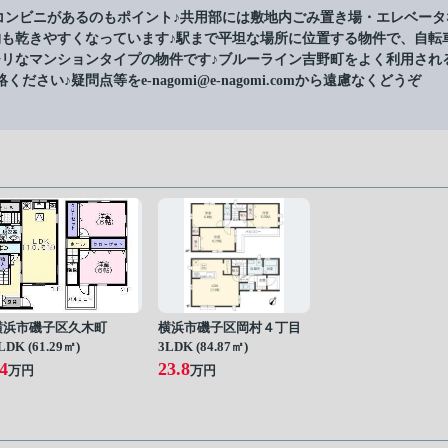
コンビニがあるのもポイント♪共用部には敷地内ごみ置き場・エレベータ
物も乾きやすくなっています♪駅まで平坦な場所に位置する物件で、自転
チリなマンションタイプの物件です♪ブルーライン吉野町をよく利用され
♪疑問点等をe-nagomi@e-nagomi.comから遠慮なくどうぞ
横浜市磯子区久木町
横浜市磯子区岡村４丁目
LDK (61.29㎡)
3LDK (84.87㎡)
4
23.8
万円
万円