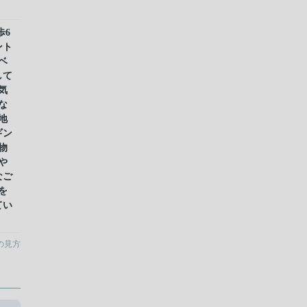
歩6
ント
ベ
して
気
な
地
ギン
物
や
なご
を
てい
の見方