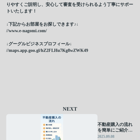
りやすくご説明し、安心して審査を受けられるよう丁寧にサポー
トいたします！
↓下記からお部屋をお探しできます♪↓
//www.e-nagomi.com/
↓グーグルビジネスプロフィール↓
//maps.app.goo.gl/hZ2FLHu7Kg8wZWK49
NEXT
不動産購入の流れ
を簡単にご紹介し
ます！
2025.09.08