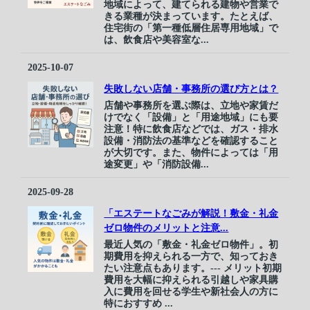
地域によって、建てられる建物や営業で
きる業種が決まっています。たとえば、
住宅街の「第一種低層住居専用地域」で
は、飲食店や美容室な...
2025-10-07
失敗しない店舗・事務所の選び方とは？
店舗や事務所を選ぶ際は、立地や家賃だ
けでなく「設備」と「用途地域」にも要
注意！特に飲食店などでは、ガス・排水
設備・消防法の基準などを確認すること
が大切です。また、物件によっては「用
途変更」や「消防設備...
2025-09-28
「エステートなごみが解説！敷金・礼金
ゼロ物件のメリットと注意...
最近人気の「敷金・礼金ゼロ物件」。初
期費用を抑えられる一方で、知っておき
たい注意点もあります。--- メリット初期
費用を大幅に抑えられる引越しや家具購
入に費用を回せる学生や新社会人の方に
特におすすめ ...