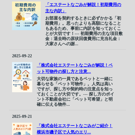
「エステートなごみが解説！初期費用の
主な内訳」
お部屋を契約するときに必ずかかる「初
期費用」。思ったよりも高額になること
もあるため、事前に内訳を知っておくこ
とが大切です！--- 初期費用の主な項目敷
金：退去時の原状回復費用に充当礼金：
大家さんへの謝...
2025-09-22
「株式会社エステートなごみが解説！ペ
ット可物件の探し方と注意...
大切な家族の一員であるペットと一緒に
暮らせる「ペット可物件」。人気は高い
ですが、探し方や契約時の注意点を知っ
ておくことが大切です。--- 探し方のポイ
ント不動産会社に「ペット可希望」と明
確に伝える物件...
2025-09-21
「株式会社エステートなごみがご紹介！
横浜市磯子区で人気のエリ...