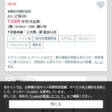
NEW
横浜市南区別所
かいど荘
101
7.5
万円
管理/共益費-
1階 / 39.66㎡ / 2DK /築33年
京急本線「上大岡」駅 徒歩14分
バス・トイレ別
室内洗濯機置場
エアコン
バルコニー
フローリング
電気有
エアコンの付いたアパートなので、夏や梅雨の時期も安心です！角部屋
で人通りが少なく、防犯的にも安心です！洗面化粧台は大容量...
もっと
見る
賃貸マンション
当サイトでは、お客様の当サイト利用状況把握、サービス向上検討を目的と
して、クッキー（Cookie）を使用しています。
詳しくは、当社の
「Cookieの取扱いについて」
をご確認ください。
閉じる