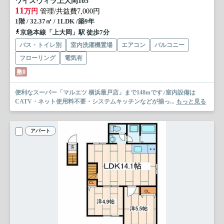
ワイズヴィラ上大岡
105
11
万円
管理/共益費7,000円
1階 / 32.37㎡ / 1LDK /築9年
京急本線「上大岡」駅 徒歩7分
バス・トイレ別
室内洗濯機置場
エアコン
バルコニー
フローリング
電気有
敷0
便利なスーパー「マルエツ 横浜最戸店」まで148mです♪室内設備は
CATV・ネット使用料不要・システムキッチンなどが揃っ...
もっと見る
アパート