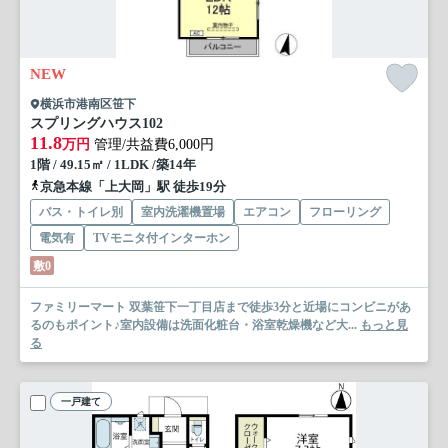
NEW
横浜市港南区笹下
スプリングハウス
102
11.8
万円
管理/共益費6,000円
1階 / 49.15㎡ / 1LDK /築14年
京急本線「上大岡」駅 徒歩19分
バス・トイレ別
室内洗濯機置場
エアコン
フローリング
電気有
TVモニタ付インターホン
敷0
ファミリーマート 双葉笹下一丁目店まで徒歩3分と近場にコンビニがあ
るのもポイント♪室内設備は洗面化粧台・浴室乾燥機など大...
もっと見
る
一戸建て