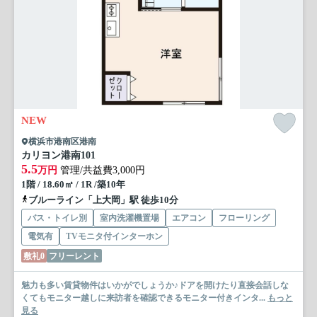
NEW
横浜市港南区港南
カリヨン港南
101
5.5
万円
管理/共益費3,000円
1階 / 18.60㎡ / 1R /築10年
ブルーライン「上大岡」駅 徒歩10分
バス・トイレ別
室内洗濯機置場
エアコン
フローリング
電気有
TVモニタ付インターホン
敷礼0
フリーレント
魅力も多い賃貸物件はいかがでしょうか♪ドアを開けたり直接会話しな
くてもモニター越しに来訪者を確認できるモニター付きインタ...
もっと
見る