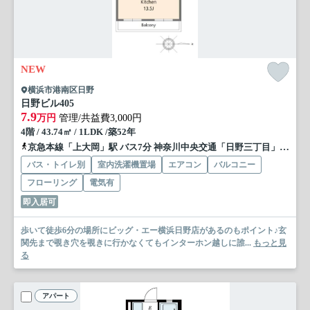
NEW
横浜市港南区日野
日野ビル
405
7.9
万円
管理/共益費3,000円
4階 / 43.74㎡ / 1LDK /築52年
京急本線「上大岡」駅 バス7分 神奈川中央交通「日野三丁目」 停歩2分
バス・トイレ別
室内洗濯機置場
エアコン
バルコニー
フローリング
電気有
即入居可
歩いて徒歩6分の場所にビッグ・エー横浜日野店があるのもポイント♪玄
関先まで覗き穴を覗きに行かなくてもインターホン越しに誰...
もっと見
る
アパート