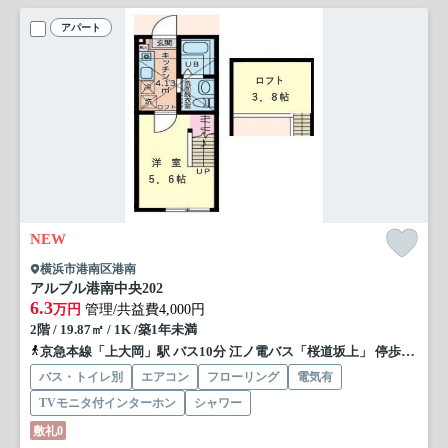
アパート
NEW
横浜市港南区港南
アルブル港南中央
202
6.3
万円
管理/共益費4,000円
2階 / 19.87㎡ / 1K /築1年未満
京急本線「上大岡」駅 バス10分 江ノ電バス「桜道坂上」 停歩2分
バス・トイレ別
エアコン
フローリング
電気有
TVモニタ付インターホン
シャワー
敷礼0