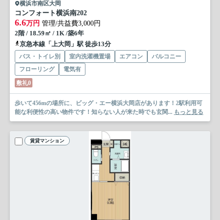
横浜市南区大岡
コンフォート横浜南
202
6.6
万円
管理/共益費3,000円
2階 / 18.59㎡ / 1K /築6年
京急本線「上大岡」駅 徒歩13分
バス・トイレ別
室内洗濯機置場
エアコン
バルコニー
フローリング
電気有
敷礼0
歩いて456mの場所に、ビッグ・エー横浜大岡店があります！2駅利用可
能な利便性の高い物件です！知らない人が来た時でも玄関...
もっと見る
賃貸マンション