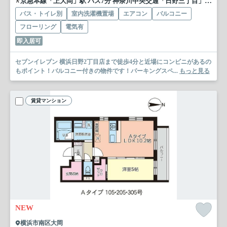
京急本線「上大岡」駅 バス7分 神奈川中央交通「日野三丁目」 停歩2分
バス・トイレ別
室内洗濯機置場
エアコン
バルコニー
フローリング
電気有
即入居可
セブンイレブン 横浜日野2丁目店まで徒歩4分と近場にコンビニがあるの
もポイント！バルコニー付きの物件です！パーキングスペ...
もっと見る
賃貸マンション
NEW
横浜市南区大岡