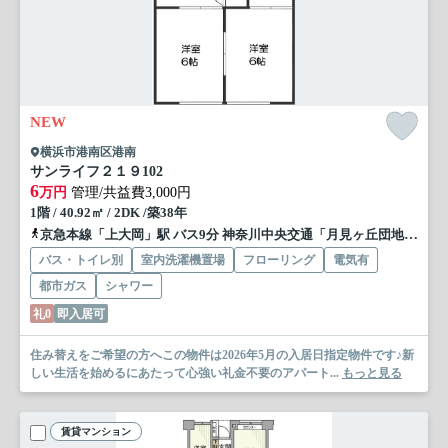
NEW
横浜市港南区港南
サンライフ２１９
102
6
万円
管理/共益費3,000円
1階 / 40.92㎡ / 2DK /築38年
京急本線「上大岡」駅 バス9分 神奈川中央交通「月見ヶ丘団地前」 停歩4分
バス・トイレ別
室内洗濯機置場
フローリング
電気有
都市ガス
シャワー
礼0
即入居可
住み替えをご希望の方へこの物件は2026年5月の入居日指定物件です♪新
しい生活を始めるにあたって心強い礼金不要のアパート...
もっと見る
賃貸マンション