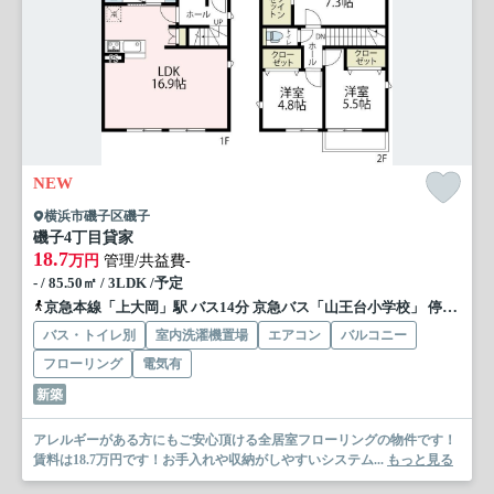
NEW
横浜市磯子区磯子
磯子4丁目貸家
18.7
万円
管理/共益費-
- / 85.50㎡ / 3LDK /予定
京急本線「上大岡」駅 バス14分 京急バス「山王台小学校」 停歩7分
バス・トイレ別
室内洗濯機置場
エアコン
バルコニー
フローリング
電気有
新築
アレルギーがある方にもご安心頂ける全居室フローリングの物件です！
賃料は18.7万円です！お手入れや収納がしやすいシステム...
もっと見る