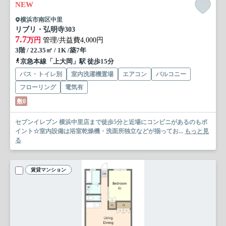
NEW
横浜市南区中里
リブリ・弘明寺
303
7.7
万円
管理/共益費4,000円
3階 / 22.35㎡ / 1K /築7年
京急本線「上大岡」駅 徒歩15分
バス・トイレ別
室内洗濯機置場
エアコン
バルコニー
フローリング
電気有
敷0
セブンイレブン 横浜中里店まで徒歩5分と近場にコンビニがあるのもポ
イント☆室内設備は浴室乾燥機・洗面所独立などが揃ってお...
もっと見
る
賃貸マンション