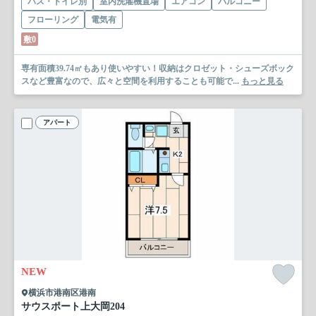
バス・トイレ別
室内洗濯機置場
エアコン
バルコニー
フローリング
電気有
敷0
専有面積39.74㎡もあり使いやすい！収納はクロゼット・シューズボック
スなど豊富なので、広々と空間を利用することも可能で...
もっと見る
アパート
NEW
横浜市港南区港南
サウスポート上大岡
204