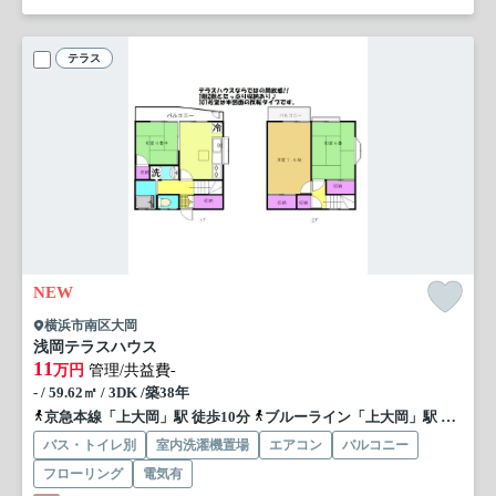
テラス
NEW
横浜市南区大岡
浅岡テラスハウス
11
万円
管理/共益費-
- / 59.62㎡ / 3DK /築38年
京急本線「上大岡」駅 徒歩10分
ブルーライン「上大岡」駅 徒歩12分
バス・トイレ別
室内洗濯機置場
エアコン
バルコニー
フローリング
電気有