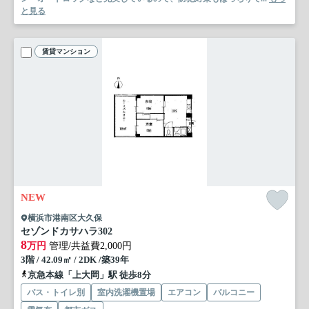
と見る
賃貸マンション
NEW
横浜市港南区大久保
セゾンドカサハラ
302
8
万円
管理/共益費2,000円
3階 / 42.09㎡ / 2DK /築39年
京急本線「上大岡」駅 徒歩8分
バス・トイレ別
室内洗濯機置場
エアコン
バルコニー