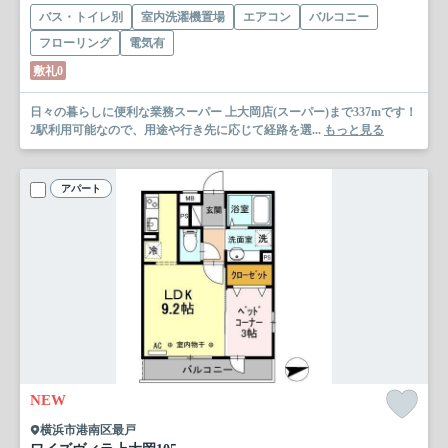
バス・トイレ別
室内洗濯機置場
エアコン
バルコニー
フローリング
電気有
敷礼0
日々の暮らしに便利な業務スーパー 上大岡店(スーパー)まで337mです！
2駅利用可能なので、用途や行き先に応じて経路を選...
もっと見る
アパート
NEW
横浜市港南区最戸