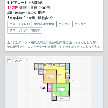
セピアコート上大岡
205
15
万円
管理/共益費10,000円
2階 / 40.68㎡ / 1LDK /築3年
京急本線「上大岡」駅 徒歩5分
バス・トイレ別
室内洗濯機置場
エアコン
バルコニー
フローリング
電気有
近くにはローソン 横浜大岡五丁目店(徒歩1分)がありちょっとした買い
物に便利です！エレベーター付き物件です！セキュリティ...
もっと見る
アパート