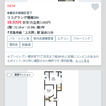
NEW
横浜市港南区笹下
リコグランデ港南
204
10.9
万円
管理/共益費3,000円
2階 / 52.26㎡ / 2LDK /築3年
京急本線「上大岡」駅 徒歩22分
バス・トイレ別
室内洗濯機置場
エアコン
フローリング
電気有
駐輪場
セブンイレブン 横浜笹下5丁目店まで徒歩6分と近場にコンビニがあるの
もポイント♪2023年に建設された物件です♪室内設備...
もっと見る
賃貸マンション