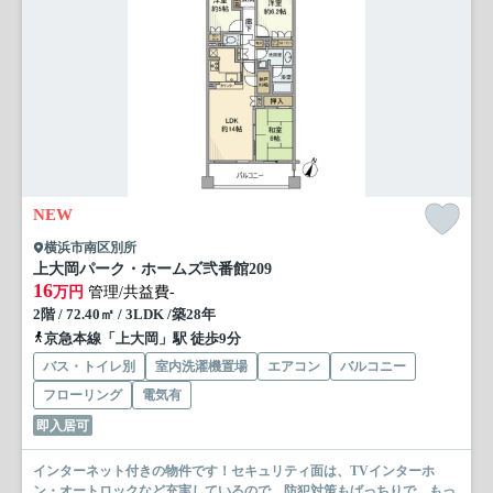
NEW
横浜市南区別所
上大岡パーク・ホームズ弐番館
209
16
万円
管理/共益費-
2階 / 72.40㎡ / 3LDK /築28年
京急本線「上大岡」駅 徒歩9分
バス・トイレ別
室内洗濯機置場
エアコン
バルコニー
フローリング
電気有
即入居可
インターネット付きの物件です！セキュリティ面は、TVインターホ
ン・オートロックなど充実しているので、防犯対策もばっちりで...
もっ