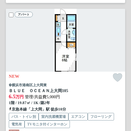
アパート
NEW
横浜市港南区上大岡東
ＢＬＵＥ ＯＣＥＡＮ上大岡
105
6.5
万円
管理/共益費5,000円
1階 / 19.87㎡ / 1K /築2年
京急本線「上大岡」駅 徒歩10分
バス・トイレ別
室内洗濯機置場
エアコン
フローリング
電気有
TVモニタ付インターホン