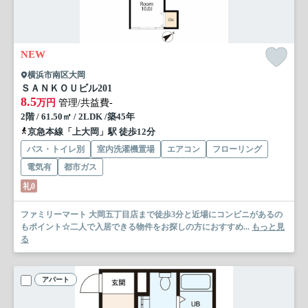
NEW
横浜市南区大岡
ＳＡＮＫＯＵビル
201
8.5
万円
管理/共益費-
2階 / 61.50㎡ / 2LDK /築45年
京急本線「上大岡」駅 徒歩12分
バス・トイレ別
室内洗濯機置場
エアコン
フローリング
電気有
都市ガス
礼0
ファミリーマート 大岡五丁目店まで徒歩3分と近場にコンビニがあるの
もポイント☆二人で入居できる物件をお探しの方におすすめ...
もっと見
る
アパート