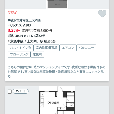
NEW
横浜市港南区上大岡西
ベルナスⅤ
203
8.2
万円
管理/共益費5,000円
2階 / 30.40㎡ / 1K /築22年
京急本線「上大岡」駅 徒歩6分
バス・トイレ別
室内洗濯機置場
エアコン
バルコニー
フローリング
電気有
こちらの物件はRC造のマンションタイプです♪貴重な追炊き機能付きの
お部屋です♪室内設備は浴室乾燥機・洗面所独立など豊富に...
もっと見
る
アパート