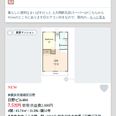
礼0
暮らしに便利なまいばすけっと 上大岡駅北店(スーパー)がこちらから
412mのところにあります◎エアコン付きなので、室内の...
もっと見る
賃貸マンション
NEW
横浜市港南区日野
日野ビル
404
7.5
万円
管理/共益費2,000円
4階 / 43.74㎡ / 1LDK /築52年