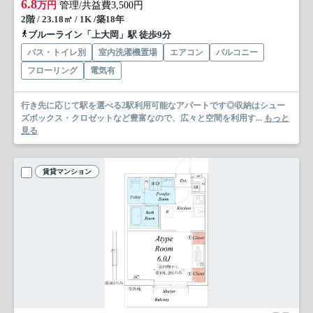
6.8
万円
管理/共益費3,500円
2階 / 23.18㎡ / 1K /築18年
ブルーライン「上大岡」駅 徒歩9分
バス・トイレ別
室内洗濯機置場
エアコン
バルコニー
フローリング
電気有
行き先に応じて駅を選べる2駅利用可能なアパートです◎収納はシュー
ズボックス・クロゼットなど豊富なので、広々と空間を利用す...
もっと
見る
賃貸マンション