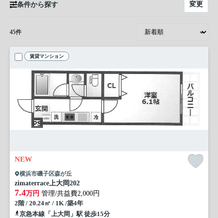
変更
条件から探す
45
件
賃貸マンション
NEW
横浜市磯子区森が丘
zimaterrace上大岡
202
7.4
万円
管理/共益費2,000円
2階 / 20.24㎡ / 1K /築4年
京急本線「上大岡」駅 徒歩15分