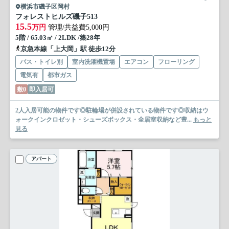
横浜市磯子区岡村
フォレストヒルズ磯子
513
15.5
万円
管理/共益費5,000円
5階 / 65.03㎡ / 2LDK /築28年
京急本線「上大岡」駅 徒歩12分
バス・トイレ別
室内洗濯機置場
エアコン
フローリング
電気有
都市ガス
敷0
即入居可
2人入居可能の物件です◎駐輪場が併設されている物件です◎収納はウ
ォークインクロゼット・シューズボックス・全居室収納など豊...
もっと
見る
アパート