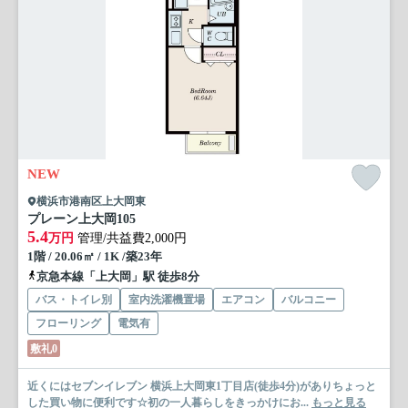
NEW
横浜市港南区上大岡東
プレーン上大岡
105
5.4
万円
管理/共益費2,000円
1階 / 20.06㎡ / 1K /築23年
京急本線「上大岡」駅 徒歩8分
バス・トイレ別
室内洗濯機置場
エアコン
バルコニー
フローリング
電気有
敷礼0
近くにはセブンイレブン 横浜上大岡東1丁目店(徒歩4分)がありちょっと
した買い物に便利です☆初の一人暮らしをきっかけにお...
もっと見る