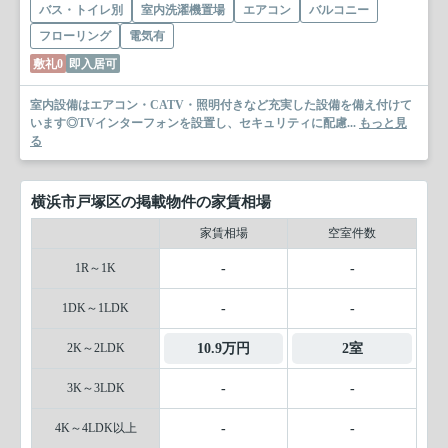
バス・トイレ別
室内洗濯機置場
エアコン
バルコニー
フローリング
電気有
敷礼0
即入居可
室内設備はエアコン・CATV・照明付きなど充実した設備を備え付けて
います◎TVインターフォンを設置し、セキュリティに配慮...
もっと見
る
横浜市戸塚区の掲載物件の家賃相場
家賃相場
空室件数
1R～1K
-
-
1DK～1LDK
-
-
2K～2LDK
10.9万円
2室
3K～3LDK
-
-
4K～4LDK以上
-
-