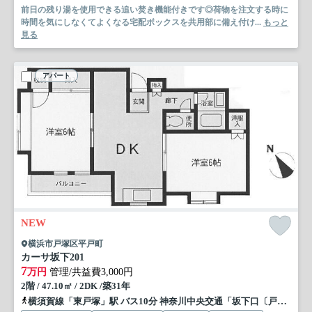
前日の残り湯を使用できる追い焚き機能付きです◎荷物を注文する時に
時間を気にしなくてよくなる宅配ボックスを共用部に備え付け...
もっと
見る
アパート
NEW
横浜市戸塚区平戸町
カーサ坂下
201
7
万円
管理/共益費3,000円
2階 / 47.10㎡ / 2DK /築31年
横須賀線「東戸塚」駅 バス10分 神奈川中央交通「坂下口〔戸塚区平戸町〕」 停歩1分