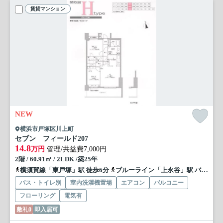
賃貸マンション
NEW
横浜市戸塚区川上町
セブン フィールド
207
14.8
万円
管理/共益費7,000円
2階 / 60.91㎡ / 2LDK /築25年
横須賀線「東戸塚」駅 徒歩6分
ブルーライン「上永谷」駅 バス24分 神奈川中央交通「東戸塚駅東口」 停歩6分
バス・トイレ別
室内洗濯機置場
エアコン
バルコニー
フローリング
電気有
敷礼0
即入居可