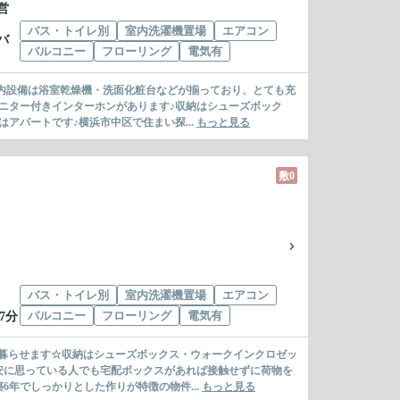
営
バス・トイレ別
室内洗濯機置場
エアコン
バ
バルコニー
フローリング
電気有
室内設備は浴室乾燥機・洗面化粧台などが揃っており、とても充
ニター付きインターホンがあります♪収納はシューズボック
アパートです♪横浜市中区で住まい探...
もっと見る
敷0
バス・トイレ別
室内洗濯機置場
エアコン
バルコニー
フローリング
電気有
7分
暮らせます☆収納はシューズボックス・ウォークインクロゼッ
安に思っている人でも宅配ボックスがあれば接触せずに荷物を
年でしっかりとした作りが特徴の物件...
もっと見る