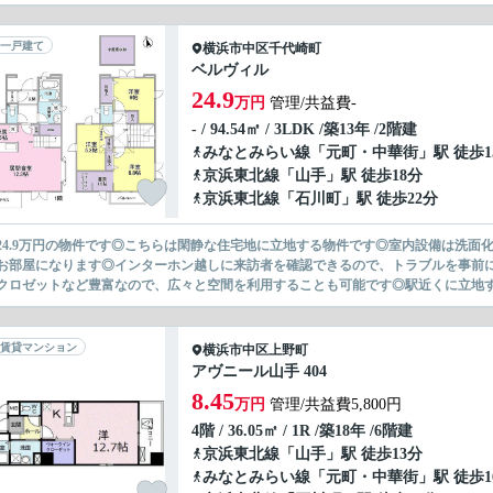
一戸建て
横浜市中区
千代崎町
ベルヴィル
24.9
万円
管理/共益費-
- / 94.54㎡ / 3LDK /築13年 /2階建
みなとみらい線
「
元町・中華街
」駅 徒歩1
京浜東北線
「
山手
」駅 徒歩18分
京浜東北線
「
石川町
」駅 徒歩22分
24.9万円の物件です◎こちらは閑静な住宅地に立地する物件です◎室内設備は洗面
お部屋になります◎インターホン越しに来訪者を確認できるので、トラブルを事前
クロゼットなど豊富なので、広々と空間を利用することも可能です◎駅近くに立地する
賃貸マンション
横浜市中区
上野町
アヴニール山手 404
8.45
万円
管理/共益費5,800円
4階 / 36.05㎡ / 1R /築18年 /6階建
京浜東北線
「
山手
」駅 徒歩13分
みなとみらい線
「
元町・中華街
」駅 徒歩1