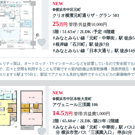
賃貸マンション
NEW
横浜市中区
元町
クリオ横濱元町通りザ・グラン 503
25
万円
管理/共益費10,000円
5階 / 51.63㎡ / 2LDK /予定 /8階建
みなとみらい線
「
元町・中華街
」駅 徒歩
根岸線
「
石川町
」駅 徒歩7分
みなとみらい線
「
日本大通り
」駅 徒歩14
ュリティ面は、オートロック・TVインターホンなどを設置しているので安全面でも
で、広々と空間を利用することも可能です☆室内設備は浴室乾燥機・洗面所独立・
おります☆駅まで5分と、駅近でアクセスも良好な物件です☆ピカピカの新築物件で住
アパート
NEW
横浜市中区
本牧大里町
アヴェニール三渓園 106
14.5
万円
管理/共益費5,000円
2階 / 65.60㎡ / 2LDK /築21年 /2階建
みなとみらい線
「
元町・中華街
」駅 バス2
分 横浜市営バス「三溪園入口」 停歩2分