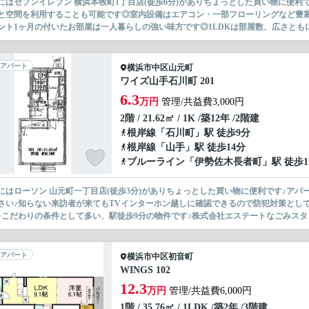
にはセブンイレブン 横浜本牧町1丁目店(徒歩6分)がありちょっとした買い物に便
と空間を利用することも可能です◎室内設備はエアコン・一部フローリングなど豊
ント1ヶ月の付いたお部屋は一人暮らしの強い味方です◎1LDKは部屋数、広さともに
アパート
横浜市中区
山元町
ワイズ山手石川町 201
6.3
万円
管理/共益費3,000円
2階 / 21.62㎡ / 1K /築12年 /2階建
根岸線
「
石川町
」駅 徒歩9分
根岸線
「
山手
」駅 徒歩14分
ブルーライン
「
伊勢佐木長者町
」駅 徒歩1
にはローソン 山元町一丁目店(徒歩3分)がありちょっとした買い物に便利です♪ア
さい♪知らない来訪者が来てもTVインターホン越しに確認できるので防犯対策とし
♪こだわりの条件として多い、駅徒歩9分の物件です♪株式会社エステートなごみスタッ
アパート
横浜市中区
初音町
WINGS 102
12.3
万円
管理/共益費6,000円
1階 / 35.76㎡ / 1LDK /築2年 /3階建