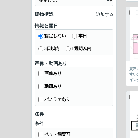
建物構造
追加する
情報公開日
指定しない
本日
3日以内
1週間以内
画像・動画あり
賃料
画像あり
すい
イン
動画あり
パノラマあり
条件
条件
ペット飼育可