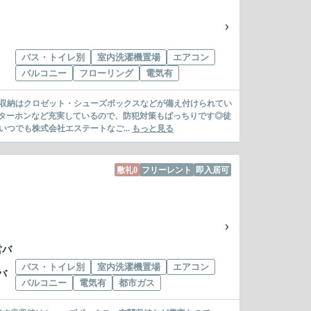
バス・トイレ別
室内洗濯機置場
エアコン
バルコニー
フローリング
電気有
ト◎収納はクロゼット・シューズボックスなどが備え付けられてい
ターホンなど充実しているので、防犯対策もばっちりです◎徒
つでも株式会社エステートなご...
もっと見る
敷礼0
フリーレント
即入居可
営バ
バス・トイレ別
室内洗濯機置場
エアコン
バ
バルコニー
電気有
都市ガス