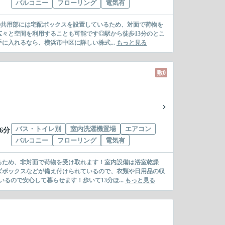
バルコニー
フローリング
電気有
◎共用部には宅配ボックスを設置しているため、対面で荷物を
々と空間を利用することも可能です◎駅から徒歩13分のとこ
入れるなら、横浜市中区に詳しい株式...
もっと見る
敷0
バス・トイレ別
室内洗濯機置場
エアコン
6分
バルコニー
フローリング
電気有
るため、非対面で荷物を受け取れます！室内設備は浴室乾燥
ズボックスなどが備え付けられているので、衣類や日用品の収
ので安心して暮らせます！歩いて13分ほ...
もっと見る