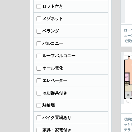
ロフト付き
メゾネット
ロー
ベランダ
ュー
で安
バルコニー
ルーフバルコニー
オール電化
エレベーター
照明器具付き
駐輪場
バイク置場あり
収納
ッと
家具・家電付き
テラ