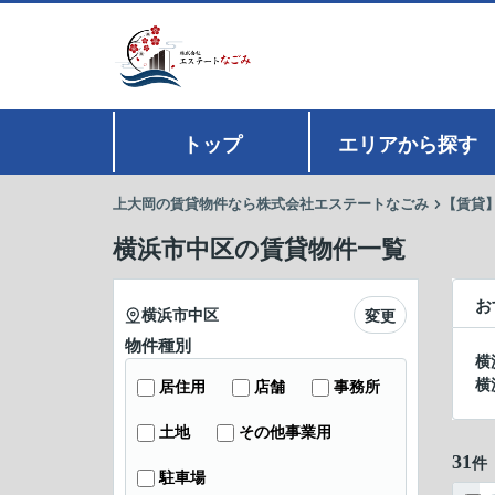
トップ
エリアから探す
上大岡の賃貸物件なら株式会社エステートなごみ
【賃貸
横浜市中区の賃貸物件一覧
お
横浜市中区
変更
物件種別
横
横
居住用
店舗
事務所
土地
その他事業用
31
件
駐車場