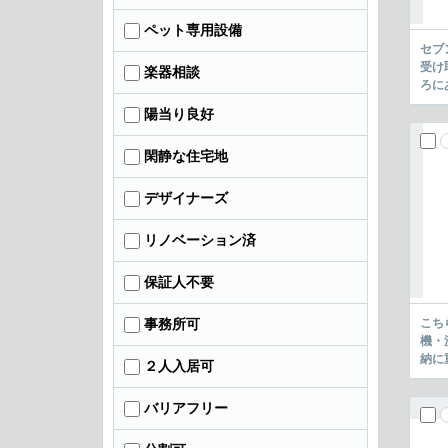
ペット専用設備
セブ
受け
楽器相談
ろに
陽当り良好
閑静な住宅地
デザイナーズ
リノベーション済
保証人不要
こち
事務所可
機・
納に
２人入居可
バリアフリー