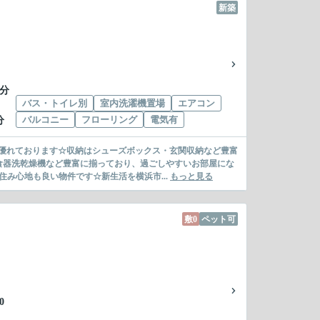
新築
5分
バス・トイレ別
室内洗濯機置場
エアコン
バルコニー
フローリング
電気有
分
優れております☆収納はシューズボックス・玄関収納など豊富
食器洗乾燥機など豊富に揃っており、過ごしやすいお部屋にな
み心地も良い物件です☆新生活を横浜市...
もっと見る
敷0
ペット可
0