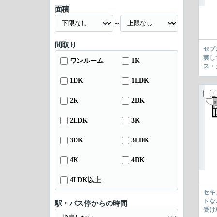
面積
～
間取り
セブ
実し
ワンルーム
1K
ス・
1DK
1LDK
2K
2DK
2LDK
3K
3DK
3LDK
4K
4DK
4LDK以上
セキ
トな
駅・バス停からの時間
受け