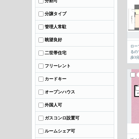
分割可
分譲タイプ
管理人常駐
眺望良好
ロー
るの
二世帯住宅
歩3
フリーレント
カードキー
オープンハウス
外国人可
ガスコンロ設置可
ルームシェア可