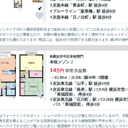
京急本線
「
黄金町
」駅 徒歩4分
ブルーライン
「
阪東橋
」駅 徒歩8分
京急本線
「
日ノ出町
」駅 徒歩8分
ソンストア100 LS横浜初音町店まで徒歩2分と近場にコンビニがあるのもポイント
ズボックスなど豊富なので、衣類や履き物の整理がしやすく便利です♪セキュリティ
全面でも優れております♪周辺には、徒歩4分で利用できる駅があります♪築2年の物件で
テラス
横浜市中区
本牧間門
本牧メゾン 2
14
万円
管理/共益費-
- / 65.00㎡ / 2LDK /築30年 /3階建
京浜東北線
「
山手
」駅 徒歩19分
京浜東北線
「
根岸
」駅 バス9分 横浜市営
「東福院前」 停歩4分
京浜東北線
「
石川町
」駅 バス20分 横浜市
バス「東福院前」 停歩3分
はウォークインクロゼット・シューズボックスなどが備え付けられているので、衣
身支度を整えることができる洗面化粧台があります☆建物面積65平米を有しており
スハウスです☆ぜひご覧いただきたい賃貸物件です☆ダニなども気にならないフロー