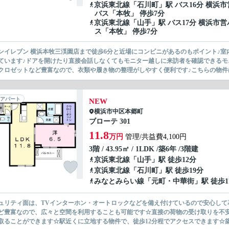
京浜東北線
「
石川町
」駅 バス16分 横浜市
バス「本牧」 停歩7分
京浜東北線
「
山手
」駅 バス17分 横浜市営
ス「本牧」 停歩7分
ンイレブン 横浜本牧三渓園店まで徒歩6分と近場にコンビニがあるのもポイント♪
ています♪ドアを開けたり直接会話しなくてもモニター越しに来訪者を確認できるモ
クロゼットなど豊富なので、衣類や履き物の整理がしやすく便利です♪こちらの物件は
アパート
NEW
横浜市中区
本郷町
ブローテ 301
11.8
万円
管理/共益費4,100円
3階 / 43.95㎡ / 1LDK /築6年 /3階建
京浜東北線
「
山手
」駅 徒歩12分
京浜東北線
「
石川町
」駅 徒歩19分
みなとみらい線
「
元町・中華街
」駅 徒歩1
ュリティ面は、TVインターホン・オートロックなどを備え付けているので安心して
ど豊富なので、広々と空間を利用することも可能です☆直接の荷物の受け取りを不
取ることができます☆駅近くに立地する物件で、徒歩12分程でアクセスできます☆築6