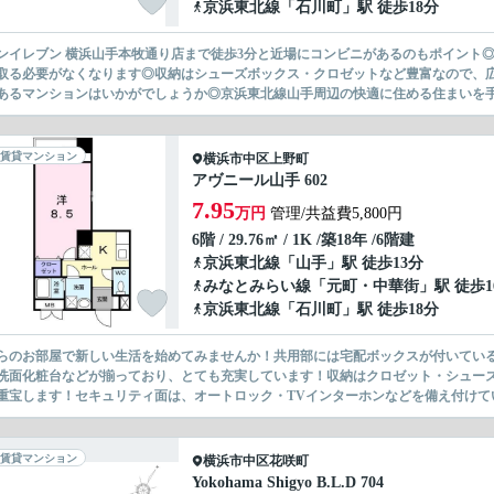
京浜東北線
「
石川町
」駅 徒歩18分
ンイレブン 横浜山手本牧通り店まで徒歩3分と近場にコンビニがあるのもポイント
取る必要がなくなります◎収納はシューズボックス・クロゼットなど豊富なので、広
あるマンションはいかがでしょうか◎京浜東北線山手周辺の快適に住める住まいを手に
賃貸マンション
横浜市中区
上野町
アヴニール山手 602
7.95
万円
管理/共益費5,800円
6階 / 29.76㎡ / 1K /築18年 /6階建
京浜東北線
「
山手
」駅 徒歩13分
みなとみらい線
「
元町・中華街
」駅 徒歩1
京浜東北線
「
石川町
」駅 徒歩18分
らのお部屋で新しい生活を始めてみませんか！共用部には宅配ボックスが付いてい
洗面化粧台などが揃っており、とても充実しています！収納はクロゼット・シュー
重宝します！セキュリティ面は、オートロック・TVインターホンなどを備え付けている
賃貸マンション
横浜市中区
花咲町
Yokohama Shigyo B.L.D 704