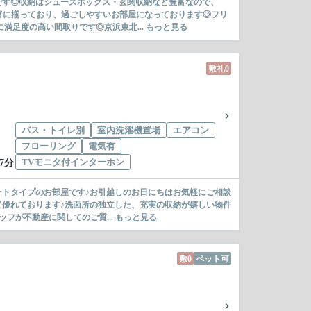
利です◎収納はシューズボックス・玄関収納など豊富なので、
富に揃っており、過ごしやすいお部屋になっております◎フリ
満足度の高い間取りです◎京浜東北...
もっと見る
敷礼0
バス・トイレ別
室内洗濯機置場
エアコン
フローリング
電気有
TVモニタ付インターホン
7分
パートタイプのお部屋です♪お引越しのお日にちはお気軽にご相談
て優れております♪洗面所の独立した、充実の収納が嬉しい物件
フが不動産に関してのご質...
もっと見る
敷0
ペット可