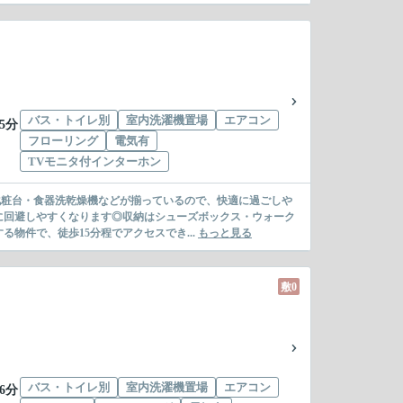
バス・トイレ別
室内洗濯機置場
エアコン
5分
フローリング
電気有
TVモニタ付インターホン
化粧台・食器洗乾燥機などが揃っているので、快適に過ごしや
に回避しやすくなります◎収納はシューズボックス・ウォーク
物件で、徒歩15分程でアクセスでき...
もっと見る
敷0
バス・トイレ別
室内洗濯機置場
エアコン
6分