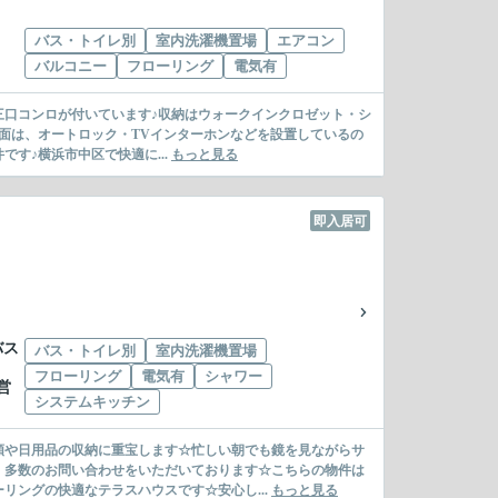
バス・トイレ別
室内洗濯機置場
エアコン
バルコニー
フローリング
電気有
♪三口コンロが付いています♪収納はウォークインクロゼット・シ
面は、オートロック・TVインターホンなどを設置しているの
す♪横浜市中区で快適に...
もっと見る
即入居可
バス
バス・トイレ別
室内洗濯機置場
フローリング
電気有
シャワー
営
システムキッチン
類や日用品の収納に重宝します☆忙しい朝でも鏡を見ながらサ
、多数のお問い合わせをいただいております☆こちらの物件は
リングの快適なテラスハウスです☆安心し...
もっと見る