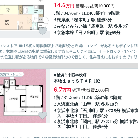
14.6
万円
管理/共益費10,000円
7階 / 34.76㎡ / 1LDK /築4年 /9階建
根岸線
「
桜木町
」駅 徒歩3分
みなとみらい線
「
馬車道
」駅 徒歩9分
京急本線
「
日ノ出町
」駅 徒歩9分
ソンストア100 LS桜木町駅前店まで徒歩3分と近場にコンビニがあるのもポイン
で、衣類や日用品の収納に重宝します◎セキュリティ面は、オートロック・TVイン
分の位置に駅がある物件です◎築浅物件なので新しく、住み替えにもおすすめです◎い
賃貸マンション
横浜市中区
本牧町
本牧１ｓｔＳＴＡＲ 102
6.7
万円
管理/共益費2,000円
1階 / 31.40㎡ / 1LDK /築47年 /3階建
京浜東北線
「
山手
」駅 徒歩18分
京浜東北線
「
石川町
」駅 バス9分 横浜市
ス「本牧１丁目」 停歩6分
京浜東北線
「
関内
」駅 バス15分 横浜市営
ス「本牧１丁目」 停歩6分