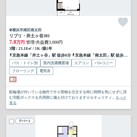
横浜市南区南太田
リブリ・井土ヶ谷
301
7.8
万円
管理/共益費3,000円
3階 / 23.18㎡ / 1K /築1年
京急本線「井土ヶ谷」駅 徒歩8分
京急本線「南太田」駅 徒歩15分
バス・トイレ別
室内洗濯機置場
エアコン
バルコニー
フローリング
電気有
敷0
駐輪場が付いている物件です☆荷物を注文する時に時間を気にせずに済
む宅配ボックスを共用部に備え付けております☆セキュリティ...
もっと
見る
アパート