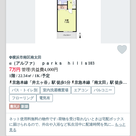
横浜市南区南太田
α（アルファ） ｐａｒｋｓ ｈｉｌｌｓ
103
7
万円
管理/共益費4,000円
1階 / 22.54㎡ / 1K /予定
京急本線「井土ヶ谷」駅 徒歩5分
京急本線「南太田」駅 徒歩17分
バス・トイレ別
室内洗濯機置場
エアコン
バルコニー
フローリング
電気有
敷礼0
新築
ネット使用料無料の物件です♪荷物を受け取れないときは宅配ボックス
に届けられるので、外出や入浴など私生活中に配達時間を気に...
もっと
見る