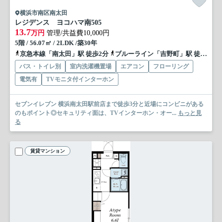
横浜市南区南太田
レジデンス ヨコハマ南
505
13.7
万円
管理/共益費10,000円
5階 / 56.07㎡ / 2LDK /築30年
京急本線「南太田」駅 徒歩2分
ブルーライン「吉野町」駅 徒歩8分
バス・トイレ別
室内洗濯機置場
エアコン
フローリング
電気有
TVモニタ付インターホン
セブンイレブン 横浜南太田駅前店まで徒歩3分と近場にコンビニがある
のもポイント◎セキュリティ面は、TVインターホン・オー...
もっと見
る
賃貸マンション