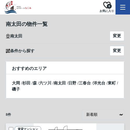
0
お気に入り
南太田の物件一覧
変更
南太田
変更
条件から探す
おすすめのエリア
大岡
/
杉田
/
森
/
六ツ川
/
南太田
/
日野
/
三春台
/
洋光台
/
東町
/
磯子
8
件
賃貸マンション