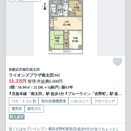
横浜市南区南太田
ライオンズプラザ南太田
341
11.3
万円
管理/共益費6,000円
3階 / 58.90㎡ / 2LDK＋S(納戸) /築43年
京急本線「南太田」駅 徒歩3分
ブルーライン「吉野町」駅 徒歩7分
バス・トイレ別
室内洗濯機置場
バルコニー
フローリング
電気有
都市ガス
即入居可
近くにはセブンイレブン 横浜吉野町駅前店(徒歩6分)がありちょっとし