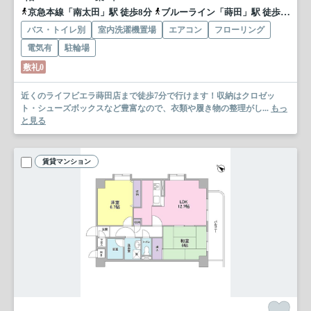
京急本線「南太田」駅 徒歩8分
ブルーライン「蒔田」駅 徒歩9分
バス・トイレ別
室内洗濯機置場
エアコン
フローリング
電気有
駐輪場
敷礼0
近くのライフビエラ蒔田店まで徒歩7分で行けます！収納はクロゼッ
ト・シューズボックスなど豊富なので、衣類や履き物の整理がし...
もっ
と見る
賃貸マンション