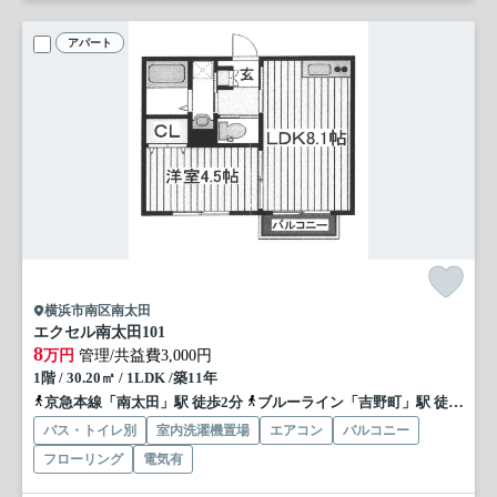
アパート
横浜市南区南太田
エクセル南太田
101
8
万円
管理/共益費3,000円
1階 / 30.20㎡ / 1LDK /築11年
京急本線「南太田」駅 徒歩2分
ブルーライン「吉野町」駅 徒歩8分
バス・トイレ別
室内洗濯機置場
エアコン
バルコニー
フローリング
電気有