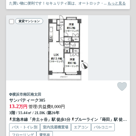
た買い物に便利です！セキュリティ面は、オートロック・...
もっと見る
賃貸マンション
横浜市南区南太田
サンパティーク
305
13.2
万円
管理/共益費8,000円
3階 / 55.44㎡ / 2LDK /築26年
京急本線「井土ヶ谷」駅 徒歩3分
ブルーライン「蒔田」駅 徒歩15分
バス・トイレ別
室内洗濯機置場
エアコン
バルコニー
フローリング
電気有