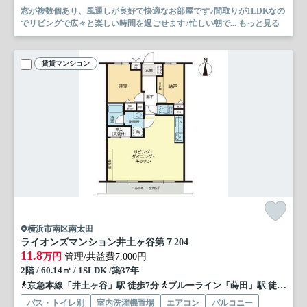
窓が複数個あり、風通しが良好で快適なお部屋です♪間取りが1LDKなの
でリビングで広々と楽しい時間を過ごせます♪忙しい朝で...
もっと見る
賃貸マンション
横浜市南区南太田
ライオンズマンション井土ヶ谷第７
204
11.8
万円
管理/共益費7,000円
2階 / 60.14㎡ / 1SLDK /築37年
京急本線「井土ヶ谷」駅 徒歩7分
ブルーライン「蒔田」駅 徒歩10分
バス・トイレ別
室内洗濯機置場
エアコン
バルコニー