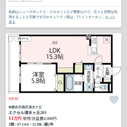
収納はシューズボックス・クロゼットなど豊富なので、広々と空間を利
用することも可能です◎セキュリティ面は、TVインターホン...
もっと
見る
アパート
NEW
横浜市南区清水ケ丘
エクセル清水ヶ丘
203
11
万円
管理/共益費4,000円
2階 / 47.14㎡ / 1LDK /築2年