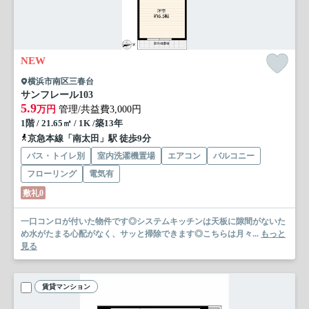
NEW
横浜市南区三春台
サンフレール
103
5.9
万円
管理/共益費3,000円
1階 / 21.65㎡ / 1K /築13年
京急本線「南太田」駅 徒歩9分
バス・トイレ別
室内洗濯機置場
エアコン
バルコニー
フローリング
電気有
敷礼0
一口コンロが付いた物件です◎システムキッチンは天板に隙間がないた
め水がたまる心配がなく、サッと掃除できます◎こちらは月々...
もっと
見る
賃貸マンション