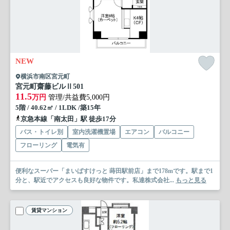
NEW
横浜市南区宮元町
宮元町齋藤ビルⅡ
501
11.5
万円
管理/共益費5,000円
5階 / 40.62㎡ / 1LDK /築15年
京急本線「南太田」駅 徒歩17分
バス・トイレ別
室内洗濯機置場
エアコン
バルコニー
フローリング
電気有
便利なスーパー「まいばすけっと 蒔田駅前店」まで178mです。駅まで1
分と、駅近でアクセスも良好な物件です。私達株式会社...
もっと見る
賃貸マンション