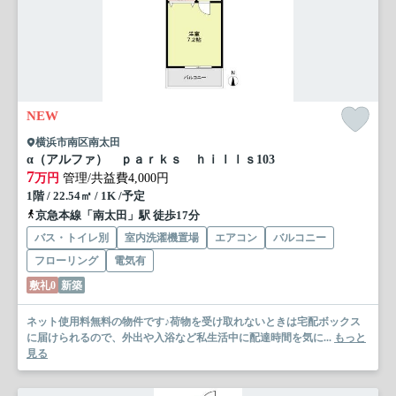
NEW
横浜市南区南太田
α（アルファ） ｐａｒｋｓ ｈｉｌｌｓ
103
7
万円
管理/共益費4,000円
1階 / 22.54㎡ / 1K /予定
京急本線「南太田」駅 徒歩17分
バス・トイレ別
室内洗濯機置場
エアコン
バルコニー
フローリング
電気有
敷礼0
新築
ネット使用料無料の物件です♪荷物を受け取れないときは宅配ボックス
に届けられるので、外出や入浴など私生活中に配達時間を気に...
もっと
見る