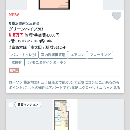
NEW
横浜市南区三春台
グリーンハイツ
203
6.8
万円
管理/共益費4,000円
2階 / 19.87㎡ / 1K /築13年
京急本線「南太田」駅 徒歩12分
バス・トイレ別
室内洗濯機置場
エアコン
フローリング
電気有
TVモニタ付インターホン
敷礼0
ローソン 横浜前里町三丁目店まで徒歩5分と近場にコンビニがあるのも
ポイント♪こちらの物件はアパートです♪収納はクロゼット...
もっと見る
賃貸マンション