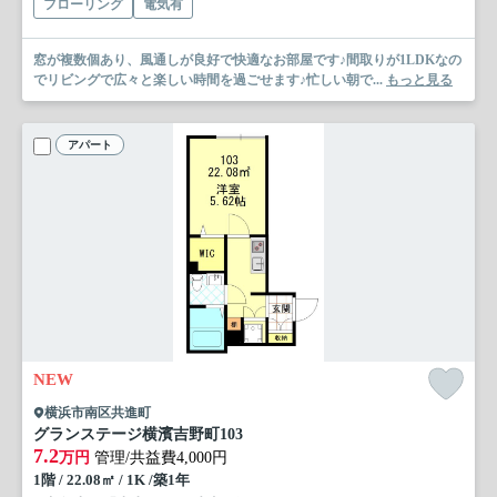
フローリング
電気有
窓が複数個あり、風通しが良好で快適なお部屋です♪間取りが1LDKなの
でリビングで広々と楽しい時間を過ごせます♪忙しい朝で...
もっと見る
アパート
NEW
横浜市南区共進町
グランステージ横濱吉野町
103
7.2
万円
管理/共益費4,000円
1階 / 22.08㎡ / 1K /築1年