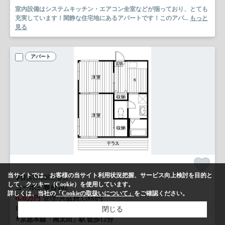
室内設備はシステムキッチン・エアコン全室などが揃っており、とても
充実しています！閑静な住宅地にあるアパートです！このアパ...
もっと
見る
アパート
当サイトでは、お客様の当サイト利用状況把握、サービス向上検討を目的と
横浜市南区三春台
して、クッキー（Cookie）を使用しています。
コーポ三春台
102
詳しくは、当社の
「Cookieの取扱いについて」
をご確認ください。
6.6
万円
管理/共益費3,000円
1階 / 34.70㎡ / 2K /築40年
閉じる
京急本線「南太田」駅 徒歩12分