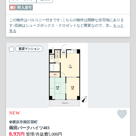
敷0
即入居可
この物件はバルコニー付きです♪こちらの物件は閑静な住宅地にありま
す♪収納はシューズボックス・クロゼットなど豊富なので、衣...
もっと
見る
賃貸マンション
NEW
横浜市南区宿町
蒔田パークハイツ
403
8.9
万円
管理/共益費5,000円