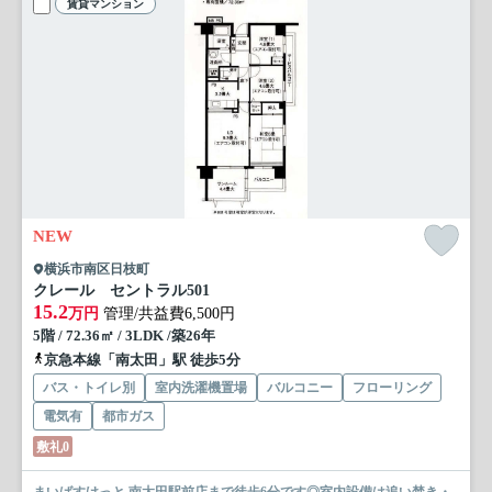
賃貸マンション
NEW
横浜市南区日枝町
クレール セントラル
501
15.2
万円
管理/共益費6,500円
5階 / 72.36㎡ / 3LDK /築26年
京急本線「南太田」駅 徒歩5分
バス・トイレ別
室内洗濯機置場
バルコニー
フローリング
電気有
都市ガス
敷礼0