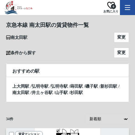
0
お気に入り
京急本線 南太田駅の賃貸物件一覧
変更
南太田駅
変更
条件から探す
おすすめの駅
上大岡駅
/
弘明寺駅
/
弘明寺駅
/
蒔田駅
/
磯子駅
/
新杉田駅
/
南太田駅
/
井土ヶ谷駅
/
山手駅
/
杉田駅
34
件
賃貸マンション