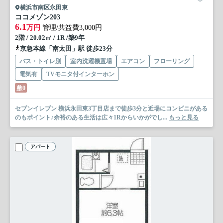
横浜市南区永田東
ココメゾン
203
6.1
万円
管理/共益費3,000円
2階 / 20.02㎡ / 1R /築9年
京急本線「南太田」駅 徒歩23分
バス・トイレ別
室内洗濯機置場
エアコン
フローリング
電気有
TVモニタ付インターホン
敷0
セブンイレブン 横浜永田東3丁目店まで徒歩3分と近場にコンビニがある
のもポイント♪余裕のある生活は広々1Rからいかがでし...
もっと見る
アパート