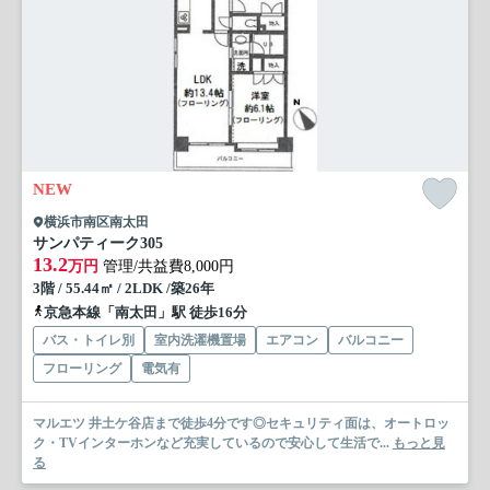
NEW
横浜市南区南太田
サンパティーク
305
13.2
万円
管理/共益費8,000円
3階 / 55.44㎡ / 2LDK /築26年
京急本線「南太田」駅 徒歩16分
バス・トイレ別
室内洗濯機置場
エアコン
バルコニー
フローリング
電気有
マルエツ 井土ケ谷店まで徒歩4分です◎セキュリティ面は、オートロッ
ク・TVインターホンなど充実しているので安心して生活で...
もっと見
る