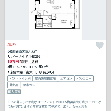
NEW
横浜市南区花之木町
リバーサイド小柳
202
10
万円
管理/共益費-
2階 / 33.75㎡ / 1LDK /築63年
京急本線「南太田」駅 徒歩8分
バス・トイレ別
室内洗濯機置場
エアコン
バルコニー
電気有
都市ガス
即入居可
日々の暮らしに便利なローソンストア100 LS横浜宮元町店(スーパー)ま
で5分で行けます☆専有面積33.75平米で、広々...
もっと見る