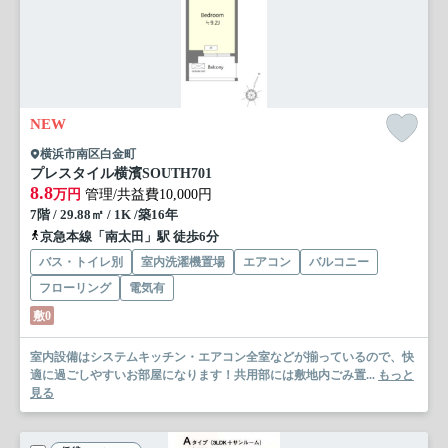
NEW
横浜市南区白金町
プレスタイル横濱SOUTH
701
8.8
万円
管理/共益費10,000円
7階 / 29.88㎡ / 1K /築16年
京急本線「南太田」駅 徒歩6分
バス・トイレ別
室内洗濯機置場
エアコン
バルコニー
フローリング
電気有
敷0
室内設備はシステムキッチン・エアコン全室などが揃っているので、快
適に過ごしやすいお部屋になります！共用部には敷地内ごみ置...
もっと
見る