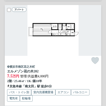
アパート
横浜市南区花之木町
エルメゾン花の木
202
7.5
万円
管理/共益費4,000円
2階 / 25.46㎡ / 1K /築18年
京急本線「南太田」駅 徒歩9分
バス・トイレ別
室内洗濯機置場
エアコン
バルコニー
電気有
駐輪場