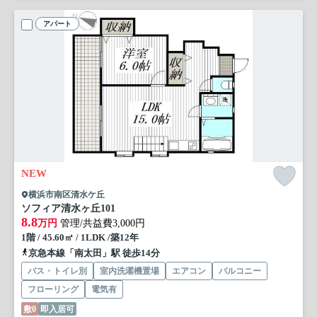
アパート
NEW
横浜市南区清水ケ丘
ソフィア清水ヶ丘
101
8.8
万円
管理/共益費3,000円
1階 / 45.60㎡ / 1LDK /築12年
京急本線「南太田」駅 徒歩14分
バス・トイレ別
室内洗濯機置場
エアコン
バルコニー
フローリング
電気有
敷0
即入居可