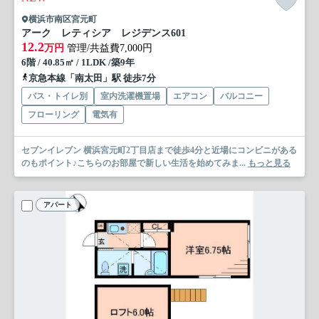
横浜市南区宮元町
アーク レティシア レジデンス
601
12.2
万円
管理/共益費7,000円
6階 / 40.85㎡ / 1LDK /築9年
京急本線「南太田」駅 徒歩7分
バス・トイレ別
室内洗濯機置場
エアコン
バルコニー
フローリング
電気有
セブンイレブン 横浜宮元町2丁目店まで徒歩4分と近場にコンビニがある
のもポイント♪こちらのお部屋で新しい生活を始めてみま...
もっと見る
アパート