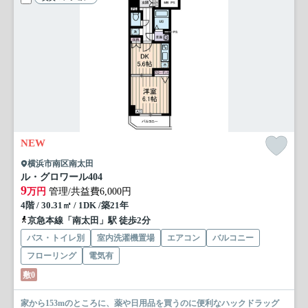
NEW
横浜市南区南太田
ル・グロワール
404
9
万円
管理/共益費6,000円
4階 / 30.31㎡ / 1DK /築21年
京急本線「南太田」駅 徒歩2分
バス・トイレ別
室内洗濯機置場
エアコン
バルコニー
フローリング
電気有
敷0
家から153mのところに、薬や日用品を買うのに便利なハックドラッグ