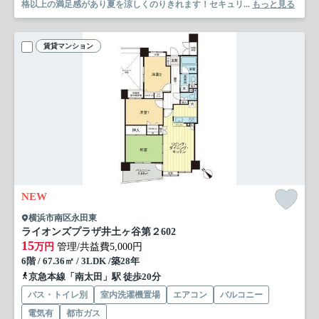
格以上の満足感があり夏を涼しくのりきれます！セキュリ...
もっと見る
賃貸マンション
NEW
横浜市南区永田東
ライオンズプラザ井土ヶ谷第２
602
15
万円
管理/共益費5,000円
6階 / 67.36㎡ / 3LDK /築28年
京急本線「南太田」駅 徒歩20分
バス・トイレ別
室内洗濯機置場
エアコン
バルコニー
電気有
都市ガス