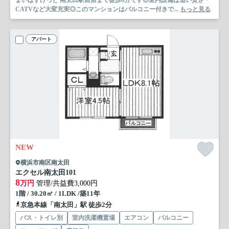
まいばすけっと 南太田駅前店まで徒歩6分です◎室内設備は追い焚き・
CATVなど大変充実◎このマンションはバルコニー付きで...
もっと見る
アパート
NEW
横浜市南区南太田
エクセル南太田
101
8
万円
管理/共益費3,000円
1階 / 30.20㎡ / 1LDK /築11年
京急本線「南太田」駅 徒歩2分
バス・トイレ別
室内洗濯機置場
エアコン
バルコニー