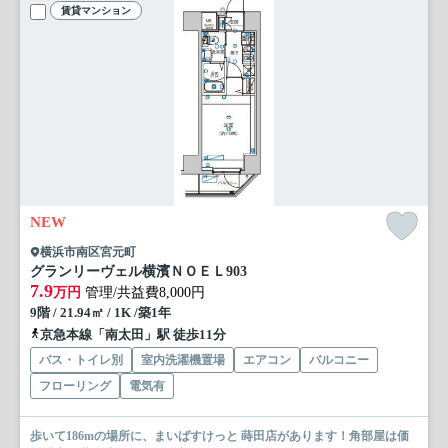
賃貸マンション
NEW
横浜市南区宮元町
グランリーヴェル横濱ＮＯＥＬ
903
7.9
万円
管理/共益費8,000円
9階 / 21.94㎡ / 1K /築1年
京急本線「南太田」駅 徒歩11分
バス・トイレ別
室内洗濯機置場
エアコン
バルコニー
フローリング
電気有
歩いて186mの場所に、まいばすけっと 蒔田店があります！角部屋は価