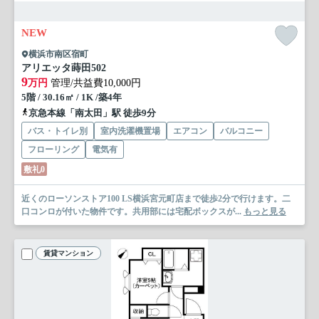
NEW
横浜市南区宿町
アリエッタ蒔田
502
9
万円
管理/共益費10,000円
5階 / 30.16㎡ / 1K /築4年
京急本線「南太田」駅 徒歩9分
バス・トイレ別
室内洗濯機置場
エアコン
バルコニー
フローリング
電気有
敷礼0
近くのローソンストア100 LS横浜宮元町店まで徒歩2分で行けます。二
口コンロが付いた物件です。共用部には宅配ボックスが...
もっと見る
賃貸マンション