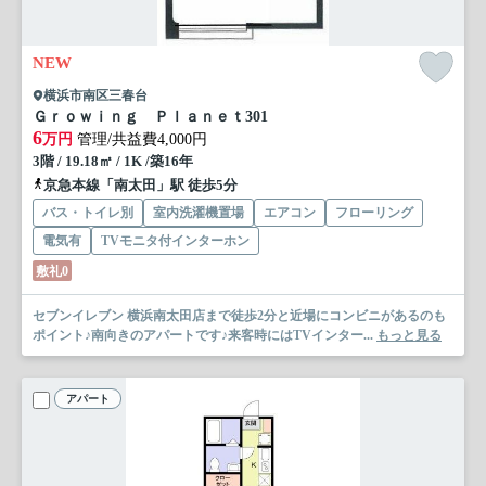
NEW
横浜市南区三春台
Ｇｒｏｗｉｎｇ Ｐｌａｎｅｔ
301
6
万円
管理/共益費4,000円
3階 / 19.18㎡ / 1K /築16年
京急本線「南太田」駅 徒歩5分
バス・トイレ別
室内洗濯機置場
エアコン
フローリング
電気有
TVモニタ付インターホン
敷礼0
セブンイレブン 横浜南太田店まで徒歩2分と近場にコンビニがあるのも
ポイント♪南向きのアパートです♪来客時にはTVインター...
もっと見る
アパート