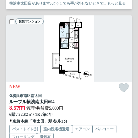
横浜南太田店があります♪どうしても手が外せないときで...
もっと見る
賃貸マンション
NEW
横浜市南区南太田
ルーブル横濱南太田
604
8.5
万円
管理/共益費5,000円
6階 / 22.82㎡ / 1K /築5年
京急本線「南太田」駅 徒歩3分
バス・トイレ別
室内洗濯機置場
エアコン
バルコニー
フローリング
電気有