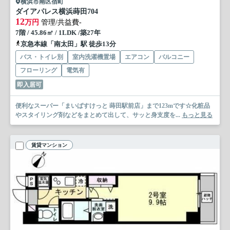
横浜市南区宿町
ダイアパレス横浜蒔田
704
12
万円
管理/共益費-
7階 / 45.86㎡ / 1LDK /築27年
京急本線「南太田」駅 徒歩13分
バス・トイレ別
室内洗濯機置場
エアコン
バルコニー
フローリング
電気有
即入居可
便利なスーパー「まいばすけっと 蒔田駅前店」まで123mです☆化粧品
やスタイリング剤などをまとめて出して、サッと身支度を...
もっと見る
賃貸マンション