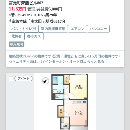
宮元町齋藤ビル
802
11.5
万円
管理/共益費5,000円
8階 / 39.49㎡ / 1LDK /築29年
京急本線「南太田」駅 徒歩17分
バス・トイレ別
室内洗濯機置場
エアコン
バルコニー
電気有
都市ガス
即入居可
建築面積39.49㎡の物件です♪設備・環境ともに良い11.5万円の物件です♪
セキュリティ面は、TVインターホン・オートロ...
もっと見る
アパート