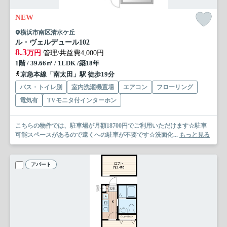
NEW
横浜市南区清水ケ丘
ル・ヴェルデュール
102
8.3
万円
管理/共益費4,000円
1階 / 39.66㎡ / 1LDK /築18年
京急本線「南太田」駅 徒歩19分
バス・トイレ別
室内洗濯機置場
エアコン
フローリング
電気有
TVモニタ付インターホン
こちらの物件では、駐車場が月額18700円でご利用いただけます☆駐車
可能スペースがあるので遠くへの駐車が不要です☆洗面化...
もっと見る
アパート