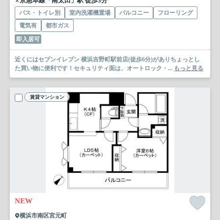
京急本線「南太田」駅 徒歩3分
バス・トイレ別
室内洗濯機置場
バルコニー
フローリング
電気有
都市ガス
即入居可
近くにはセブンイレブン 横浜吉野町駅前店(徒歩6分)がありちょっとし
た買い物に便利です！セキュリティ面は、オートロック・...
もっと見る
賃貸マンション
NEW
横浜市南区宮元町