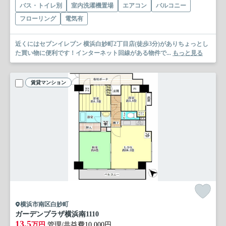
バス・トイレ別
室内洗濯機置場
エアコン
バルコニー
フローリング
電気有
近くにはセブンイレブン 横浜白妙町2丁目店(徒歩3分)がありちょっとし
た買い物に便利です！インターネット回線がある物件で...
もっと見る
賃貸マンション
横浜市南区白妙町
ガーデンプラザ横浜南
1110
13.5
万円
管理/共益費10,000円