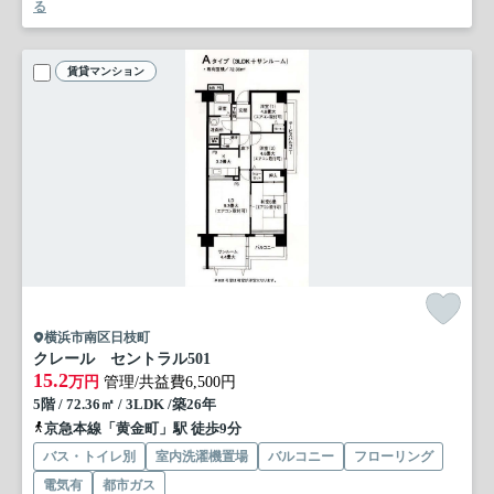
る
賃貸マンション
横浜市南区日枝町
クレール セントラル
501
15.2
万円
管理/共益費6,500円
5階 / 72.36㎡ / 3LDK /築26年
京急本線「黄金町」駅 徒歩9分
バス・トイレ別
室内洗濯機置場
バルコニー
フローリング
電気有
都市ガス