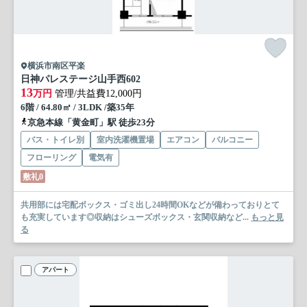
横浜市南区平楽
日神パレステージ山手西
602
13
万円
管理/共益費12,000円
6階 / 64.80㎡ / 3LDK /築35年
京急本線「黄金町」駅 徒歩23分
バス・トイレ別
室内洗濯機置場
エアコン
バルコニー
フローリング
電気有
敷礼0
共用部には宅配ボックス・ゴミ出し24時間OKなどが備わっておりとて
も充実しています◎収納はシューズボックス・玄関収納など...
もっと見
る
アパート