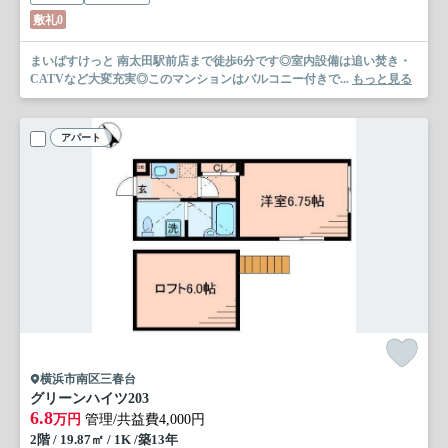
敷礼0
まいばすけっと 南太田駅前店まで徒歩6分です◎室内設備は追い焚き・
CATVなど大変充実◎このマンションはバルコニー付きで...
もっと見る
アパート
横浜市南区三春台
グリーンハイツ
203
6.8
万円
管理/共益費4,000円
2階 / 19.87㎡ / 1K /築13年