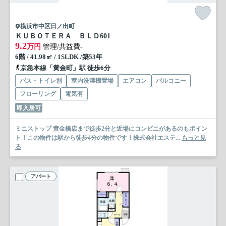
横浜市中区日ノ出町
ＫＵＢＯＴＥＲＡ ＢＬＤ
601
9.2
万円
管理/共益費-
6階 / 41.98㎡ / 1SLDK /築53年
京急本線「黄金町」駅 徒歩6分
バス・トイレ別
室内洗濯機置場
エアコン
バルコニー
フローリング
電気有
即入居可
ミニストップ 黄金橋店まで徒歩2分と近場にコンビニがあるのもポイン
ト！この物件は駅から徒歩4分の物件です！株式会社エステ...
もっと見
る
アパート