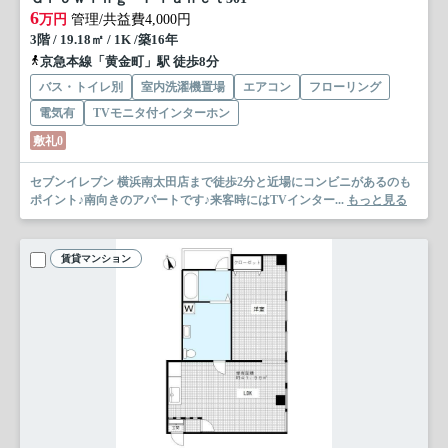
6
万円
管理/共益費4,000円
3階 / 19.18㎡ / 1K /築16年
京急本線「黄金町」駅 徒歩8分
バス・トイレ別
室内洗濯機置場
エアコン
フローリング
電気有
TVモニタ付インターホン
敷礼0
セブンイレブン 横浜南太田店まで徒歩2分と近場にコンビニがあるのも
ポイント♪南向きのアパートです♪来客時にはTVインター...
もっと見る
賃貸マンション