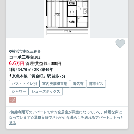
横浜市南区三春台
コーポ三春台
102
6.6
万円
管理/共益費3,000円
1階 / 34.70㎡ / 2K /築40年
京急本線「黄金町」駅 徒歩7分
バス・トイレ別
室内洗濯機置場
電気有
都市ガス
シャワー
シューズボックス
礼0
2路線利用可のアパートです☆全居室が洋室になっていて、綺麗な床に
なっています☆通風良好でさわやかな暮らしを送れるアパート...
もっと
見る