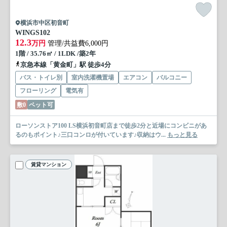
横浜市中区初音町
WINGS
102
12.3
万円
管理/共益費6,000円
1階 / 35.76㎡ / 1LDK /築2年
京急本線「黄金町」駅 徒歩4分
バス・トイレ別
室内洗濯機置場
エアコン
バルコニー
フローリング
電気有
敷0
ペット可
ローソンストア100 LS横浜初音町店まで徒歩2分と近場にコンビニがあ
るのもポイント♪三口コンロが付いています♪収納はウ...
もっと見る
賃貸マンション