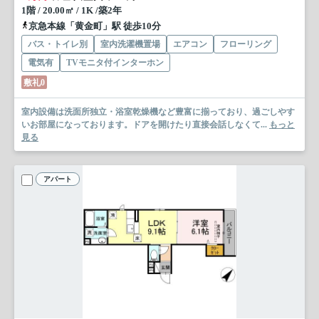
1階 / 20.00㎡ / 1K /築2年
京急本線「黄金町」駅 徒歩10分
バス・トイレ別
室内洗濯機置場
エアコン
フローリング
電気有
TVモニタ付インターホン
敷礼0
室内設備は洗面所独立・浴室乾燥機など豊富に揃っており、過ごしやす
いお部屋になっております。ドアを開けたり直接会話しなくて...
もっと
見る
アパート