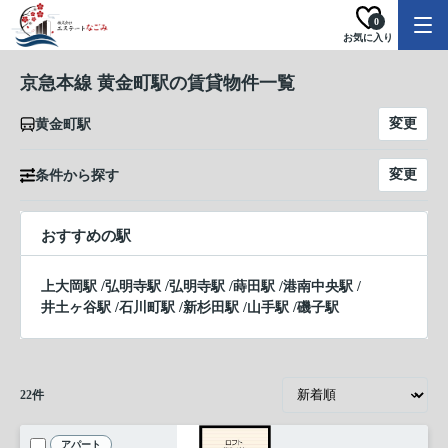
0
お気に入り
京急本線 黄金町駅の賃貸物件一覧
変更
黄金町駅
変更
条件から探す
おすすめの駅
上大岡駅
/
弘明寺駅
/
弘明寺駅
/
蒔田駅
/
港南中央駅
/
井土ヶ谷駅
/
石川町駅
/
新杉田駅
/
山手駅
/
磯子駅
22
件
アパート