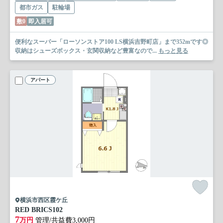
都市ガス
駐輪場
敷0
即入居可
便利なスーパー「ローソンストア100 LS横浜吉野町店」まで352mです◎
収納はシューズボックス・玄関収納など豊富なので...
もっと見る
アパート
横浜市西区霞ケ丘
RED BRICS
102
7
万円
管理/共益費3,000円