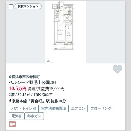
賃貸マンション
横浜市西区老松町
ベルシード野毛山公園
204
10.5
万円
管理/共益費15,000円
2階 / 30.15㎡ / 1DK /築2年
京急本線「黄金町」駅 徒歩10分
バス・トイレ別
室内洗濯機置場
エアコン
フローリング
電気有
都市ガス
敷0