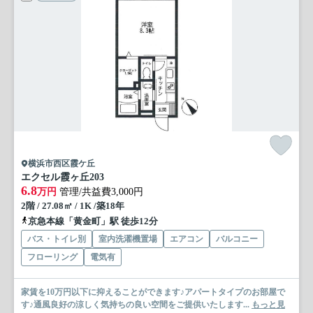
横浜市西区霞ケ丘
エクセル霞ヶ丘
203
6.8
万円
管理/共益費3,000円
2階 / 27.08㎡ / 1K /築18年
京急本線「黄金町」駅 徒歩12分
バス・トイレ別
室内洗濯機置場
エアコン
バルコニー
フローリング
電気有
家賃を10万円以下に抑えることができます♪アパートタイプのお部屋で
す♪通風良好の涼しく気持ちの良い空間をご提供いたします...
もっと見