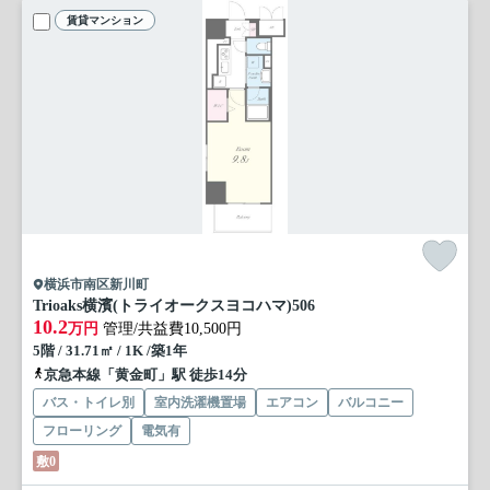
賃貸マンション
横浜市南区新川町
Trioaks横濱(トライオークスヨコハマ)
506
10.2
万円
管理/共益費10,500円
5階 / 31.71㎡ / 1K /築1年
京急本線「黄金町」駅 徒歩14分
バス・トイレ別
室内洗濯機置場
エアコン
バルコニー
フローリング
電気有
敷0