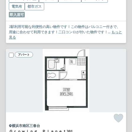
電気有
都市ガス
即入居可
2駅利用可能な利便性の高い物件です！この物件はバルコニー付きで、
用途に合わせて利用できます！二口コンロが付いた物件です！...
もっと
見る
アパート
横浜市南区三春台
Ｇｒｏｗｉｎｇ Ｐｌａｎｅｔ
301