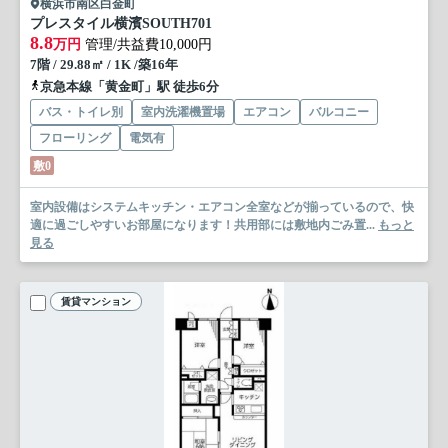
横浜市南区白金町
プレスタイル横濱SOUTH
701
8.8
万円
管理/共益費10,000円
7階 / 29.88㎡ / 1K /築16年
京急本線「黄金町」駅 徒歩6分
バス・トイレ別
室内洗濯機置場
エアコン
バルコニー
フローリング
電気有
敷0
室内設備はシステムキッチン・エアコン全室などが揃っているので、快
適に過ごしやすいお部屋になります！共用部には敷地内ごみ置...
もっと
見る
賃貸マンション