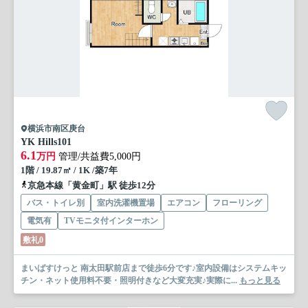
横浜市南区庚台
YK Hills
101
6.1
万円
管理/共益費5,000円
1階 / 19.87㎡ / 1K /築7年
京急本線「黄金町」駅 徒歩12分
バス・トイレ別
室内洗濯機置場
エアコン
フローリング
電気有
TVモニタ付インターホン
敷礼0
まいばすけっと 南太田駅前店まで徒歩6分です♪室内設備はシステムキッ
チン・ネット使用料不要・照明付きなど大変充実♪実際に...
もっと見る