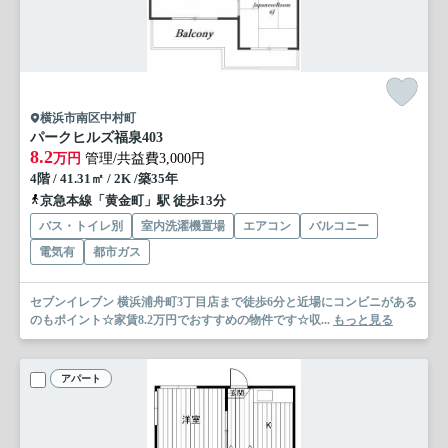
横浜市南区中村町
パークヒルズ福泉
403
8.2
万円
管理/共益費3,000円
4階 / 41.31㎡ / 2K /築35年
京急本線「黄金町」駅 徒歩13分
バス・トイレ別
室内洗濯機置場
エアコン
バルコニー
電気有
都市ガス
セブンイレブン 横浜浦舟町3丁目店まで徒歩6分と近場にコンビニがある
のもポイント☆家賃8.2万円でおすすめの物件です☆収...
もっと見る
アパート