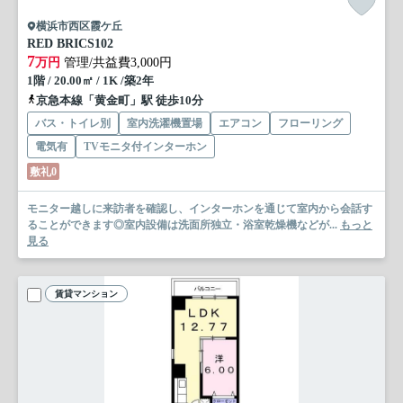
横浜市西区霞ケ丘
RED BRICS
102
7
万円
管理/共益費3,000円
1階 / 20.00㎡ / 1K /築2年
京急本線「黄金町」駅 徒歩10分
バス・トイレ別
室内洗濯機置場
エアコン
フローリング
電気有
TVモニタ付インターホン
敷礼0
モニター越しに来訪者を確認し、インターホンを通じて室内から会話す
ることができます◎室内設備は洗面所独立・浴室乾燥機などが...
もっと
見る
賃貸マンション