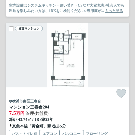
室内設備はシステムキッチン・追い焚き・CSなど大変充実♪社会人でも
料理を楽しみたい方は、1DKをご検討ください♪専用庭が...
もっと見る
賃貸マンション
横浜市南区三春台
マンション三春台
204
7.5
万円
管理/共益費-
2階 / 43.74㎡ / 1R /築52年
京急本線「黄金町」駅 徒歩5分
バス・トイレ別
エアコン
バルコニー
フローリング