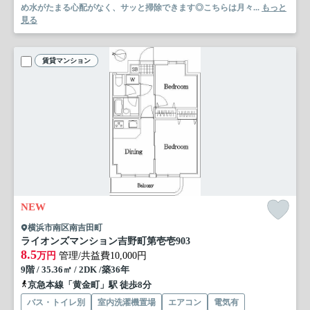
め水がたまる心配がなく、サッと掃除できます◎こちらは月々...
もっと
見る
賃貸マンション
NEW
横浜市南区南吉田町
ライオンズマンション吉野町第壱壱
903
8.5
万円
管理/共益費10,000円
9階 / 35.36㎡ / 2DK /築36年
京急本線「黄金町」駅 徒歩8分
バス・トイレ別
室内洗濯機置場
エアコン
電気有