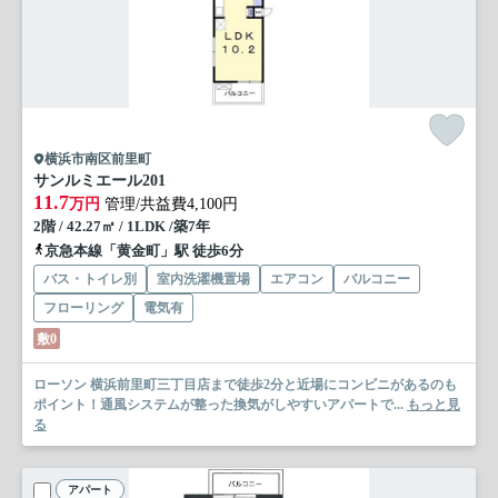
横浜市南区前里町
サンルミエール
201
11.7
万円
管理/共益費4,100円
2階 / 42.27㎡ / 1LDK /築7年
京急本線「黄金町」駅 徒歩6分
バス・トイレ別
室内洗濯機置場
エアコン
バルコニー
フローリング
電気有
敷0
ローソン 横浜前里町三丁目店まで徒歩2分と近場にコンビニがあるのも
ポイント！通風システムが整った換気がしやすいアパートで...
もっと見
る
アパート