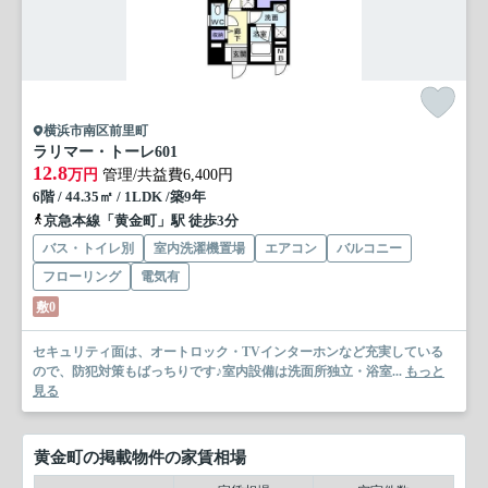
横浜市南区前里町
ラリマー・トーレ
601
12.8
万円
管理/共益費6,400円
6階 / 44.35㎡ / 1LDK /築9年
京急本線「黄金町」駅 徒歩3分
バス・トイレ別
室内洗濯機置場
エアコン
バルコニー
フローリング
電気有
敷0
セキュリティ面は、オートロック・TVインターホンなど充実している
ので、防犯対策もばっちりです♪室内設備は洗面所独立・浴室...
もっと
見る
黄金町の掲載物件の家賃相場