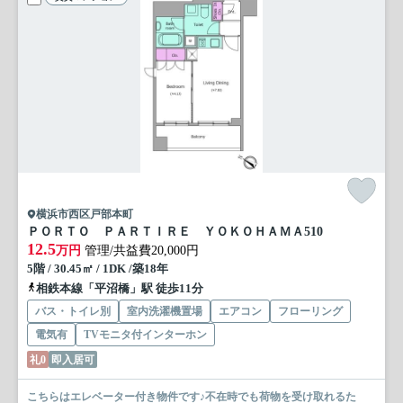
横浜市西区戸部本町
ＰＯＲＴＯ ＰＡＲＴＩＲＥ ＹＯＫＯＨＡＭＡ
510
12.5
万円
管理/共益費20,000円
5階 / 30.45㎡ / 1DK /築18年
相鉄本線「平沼橋」駅 徒歩11分
バス・トイレ別
室内洗濯機置場
エアコン
フローリング
電気有
TVモニタ付インターホン
礼0
即入居可
こちらはエレベーター付き物件です♪不在時でも荷物を受け取れるた