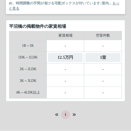
め、時間調整の手間が省ける宅配ボックスが付いています♪室内...
もっ
と見る
平沼橋の掲載物件の家賃相場
家賃相場
空室件数
1R～1K
-
-
1DK～1LDK
12.5万円
1室
2K～2LDK
-
-
3K～3LDK
-
-
4K～4LDK以上
-
-
1