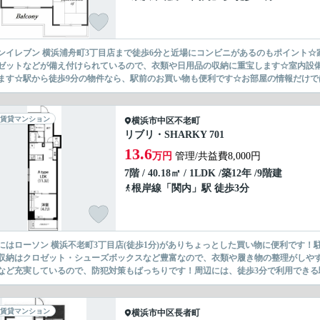
ンイレブン 横浜浦舟町3丁目店まで徒歩6分と近場にコンビニがあるのもポイント☆
ゼットなどが備え付けられているので、衣類や日用品の収納に重宝します☆室内設備
ます☆駅から徒歩9分の物件なら、駅前のお買い物も便利です☆お部屋の情報だけでは
賃貸マンション
横浜市中区
不老町
リブリ・SHARKY 701
13.6
万円
管理/共益費8,000円
7階 / 40.18㎡ / 1LDK /築12年 /9階建
根岸線
「
関内
」駅 徒歩3分
にはローソン 横浜不老町3丁目店(徒歩1分)がありちょっとした買い物に便利です
収納はクロゼット・シューズボックスなど豊富なので、衣類や履き物の整理がしやす
など充実しているので、防犯対策もばっちりです！周辺には、徒歩3分で利用できる駅
賃貸マンション
横浜市中区
長者町