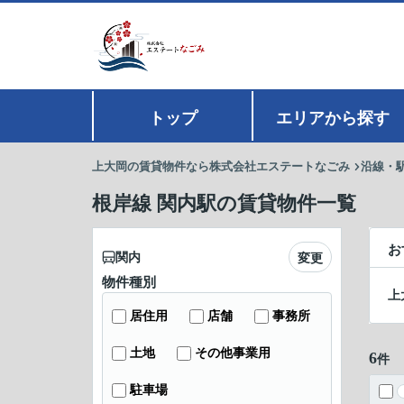
トップ
エリアから探す
上大岡の賃貸物件なら株式会社エステートなごみ
沿線・
根岸線 関内駅の賃貸物件一覧
お
関内
変更
物件種別
上
居住用
店舗
事務所
土地
その他事業用
6
件
駐車場