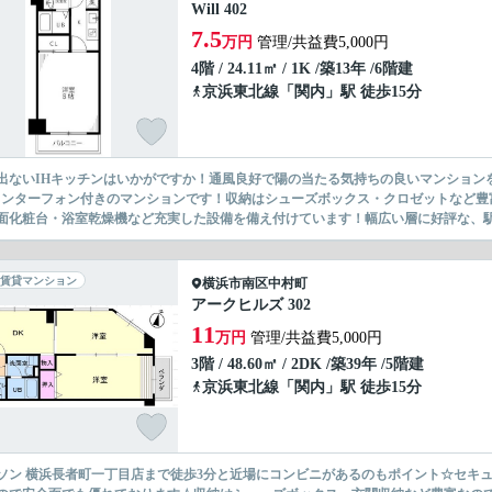
Will 402
7.5
万円
管理/共益費5,000円
4階 / 24.11㎡ / 1K /築13年 /6階建
京浜東北線
「
関内
」駅 徒歩15分
出ないIHキッチンはいかがですか！通風良好で陽の当たる気持ちの良いマンション
インターフォン付きのマンションです！収納はシューズボックス・クロゼットなど豊
面化粧台・浴室乾燥機など充実した設備を備え付けています！幅広い層に好評な、駅か
賃貸マンション
横浜市南区
中村町
アークヒルズ 302
11
万円
管理/共益費5,000円
3階 / 48.60㎡ / 2DK /築39年 /5階建
京浜東北線
「
関内
」駅 徒歩15分
ソン 横浜長者町一丁目店まで徒歩3分と近場にコンビニがあるのもポイント☆セキ