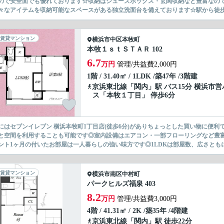
ので安全面でも優れております☆収納はシューズボックス・玄関収納など豊富なの
々なアイテムを収納可能なスペースがある独立洗面台を備えております☆駅から徒歩1
賃貸マンション
横浜市中区
本牧町
本牧１ｓｔＳＴＡＲ 102
6.7
万円
管理/共益費2,000円
1階 / 31.40㎡ / 1LDK /築47年 /3階建
京浜東北線
「
関内
」駅 バス15分 横浜市営
ス「本牧１丁目」 停歩6分
にはセブンイレブン 横浜本牧町1丁目店(徒歩6分)がありちょっとした買い物に便
と空間を利用することも可能です◎室内設備はエアコン・一部フローリングなど豊
ント1ヶ月の付いたお部屋は一人暮らしの強い味方です◎1LDKは部屋数、広さともに
賃貸マンション
横浜市南区
中村町
パークヒルズ福泉 403
8.2
万円
管理/共益費3,000円
4階 / 41.31㎡ / 2K /築35年 /4階建
京浜東北線
「
関内
」駅 徒歩22分