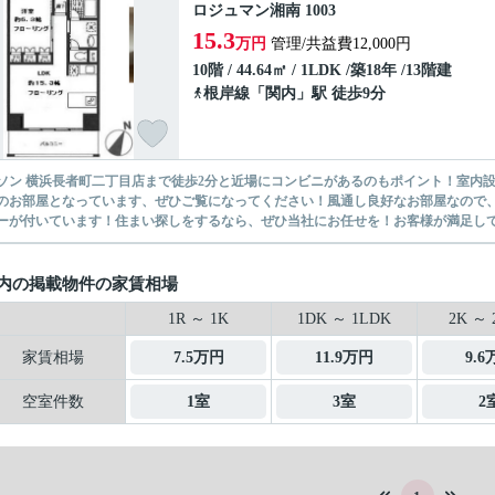
ロジュマン湘南 1003
15.3
万円
管理/共益費12,000円
10階 / 44.64㎡ / 1LDK /築18年 /13階建
根岸線
「
関内
」駅 徒歩9分
ソン 横浜長者町二丁目店まで徒歩2分と近場にコンビニがあるのもポイント！室内
階のお部屋となっています、ぜひご覧になってください！風通し良好なお部屋なので
ーが付いています！住まい探しをするなら、ぜひ当社にお任せを！お客様が満足してい
内の掲載物件の家賃相場
1R ～ 1K
1DK ～ 1LDK
2K ～ 
家賃相場
7.5万円
11.9万円
9.
空室件数
1室
3室
2