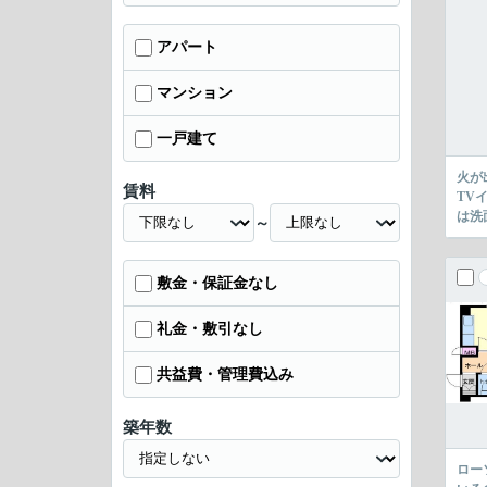
アパート
マンション
一戸建て
火が
賃料
TV
は洗
～
敷金・保証金なし
礼金・敷引なし
共益費・管理費込み
築年数
ロー