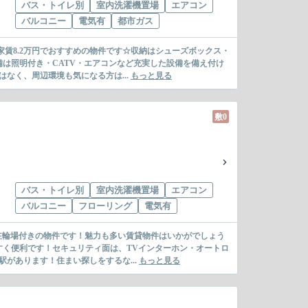
バス・トイレ別
室内洗濯機置場
エアコン
バルコニー
電気有
都市ガス
家賃8.2万円でおすすめの物件です☆収納はシューズボックス・
は照明付き・CATV・エアコンなど充実した設備を備え付け
なく、周辺環境も気になる方は...
もっと見る
敷0
バス・トイレ別
室内洗濯機置場
エアコン
バルコニー
フローリング
電気有
！駐輪場付きの物件です！魅力も多い賃貸物件はいかがでしょう
く便利です！セキュリティ面は、TVインターホン・オートロ
があります！住まい探しをするな...
もっと見る