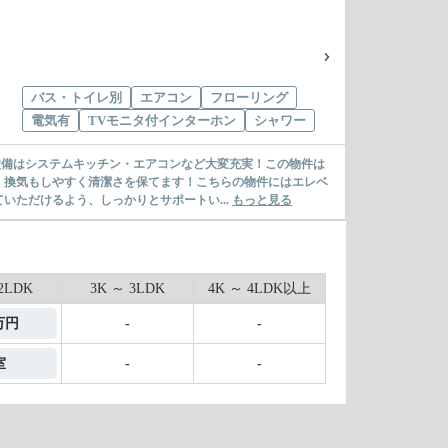
バス・トイレ別
エアコン
フローリング
電気有
TVモニタ付インターホン
シャワー
設備はシステムキッチン・エアコンなど大変充実！この物件は
、換気もしやすく清潔さを保てます！こちらの物件にはエレベ
ただけるよう、しっかりとサポートい...
もっと見る
2LDK
3K ～ 3LDK
4K ～ 4LDK以上
6万円
-
-
室
-
-