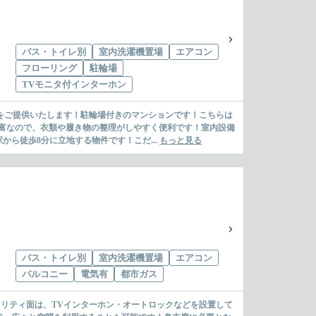
バス・トイレ別
室内洗濯機置場
エアコン
フローリング
駐輪場
TVモニタ付インターホン
をご提供いたします！駐輪場付きのマンションです！こちらは
富なので、衣類や履き物の整理がしやすく便利です！室内設備
ら徒歩8分に立地する物件です！こだ...
もっと見る
バス・トイレ別
室内洗濯機置場
エアコン
バルコニー
電気有
都市ガス
ュリティ面は、TVインターホン・オートロックなどを設置して