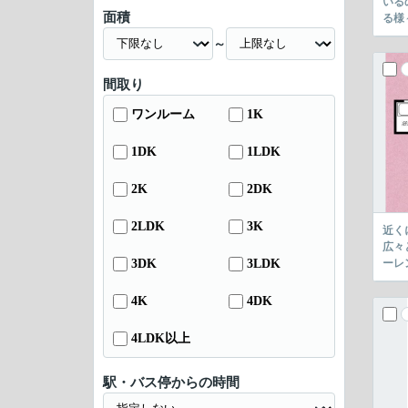
いる
面積
る様
～
間取り
ワンルーム
1K
1DK
1LDK
2K
2DK
2LDK
3K
近く
広々
3DK
3LDK
ーレ
4K
4DK
4LDK以上
駅・バス停からの時間