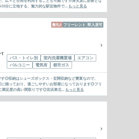
で、広々と空間を利用することも可能です☆身支度に必要とな
0分に立地する、魅力的な駅近物件で...
もっと見る
敷礼0
フリーレント
即入居可
バ
バス・トイレ別
室内洗濯機置場
エアコン
バルコニー
電気有
都市ガス
利です◎収納はシューズボックス・玄関収納など豊富なので、
富に揃っており、過ごしやすいお部屋になっております◎フリ
満足度の高い間取りです◎京浜東北...
もっと見る