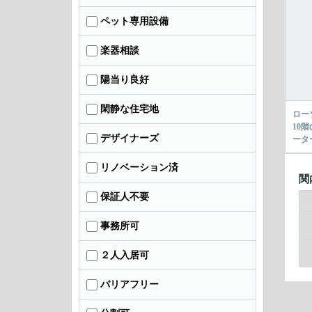
ペット専用設備
楽器相談
陽当り良好
閑静な住宅地
ロー
10
デザイナーズ
ータ
リノベーション済
関
保証人不要
事務所可
２人入居可
バリアフリー